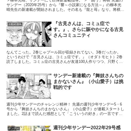
＞柳本光晴、サンデーにて巨弾新連載指導。 ＞「闘う」将棋 先週の
サンデー（2020年25号）から『響～小説家になる方法～』の柳本光
晴先生の新連載が開始されました。その名も『龍と苺』なり。将棋漫
画です。こいつは期待大だぜ！この前はじまった『葬...
『古見さんは、コミュ症で
お勧め漫画
す。』、さらに賑やかになる古見
さんコミュニティ
なんてこった。2巻じゃプール回が収録されてない。3巻だったか。
というわけで『古見さんは、コミュ症です。』（オダトモヒト）2巻
読了しました。コミュ症の古見さんが友達100人作りつつ、只野くん
の甘酸っぱい青春模様が2巻も際立ちます。 ＜関連記事...
サンデー新連載の『舞妓さんちの
サンデー
まかないさん』（小山愛子）は挑
戦的です
週刊少年サンデーのチャレンジ精神！ 先週の週刊少年サンデー5・6
号から『舞妓さんちのまかないさん』（小山愛子）が連載スタートし
ました。2話まで読んだ感想として「こういうの好き」の一言です。
けっこう、いやかなり自分好みでしたわ。 京都にある「...
週刊少年サンデー2022年29号感
サンデー