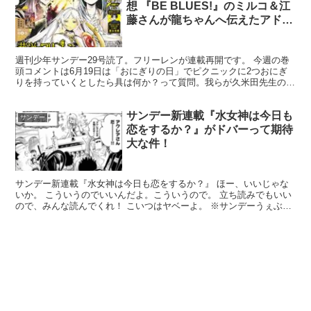
想 『BE BLUES!』のミルコ＆江
藤さんが龍ちゃんへ伝えたアドバ
イスの凄みが鳥肌
週刊少年サンデー29号読了。フリーレンが連載再開です。 今週の巻
頭コメントは6月19日は「おにぎりの日」でピクニックに2つおにぎ
りを持っていくとしたら具は何か？って質問。我らが久米田先生の解
答は…。 いや、もうおにぎりを握る握力がありません...
サンデー新連載『水女神は今日も
サンデー
恋をするか？』がドバーって期待
大な件！
サンデー新連載『水女神は今日も恋をするか？』 ほー、いいじゃな
いか。 こういうのでいいんだよ。こういうので。 立ち読みでもいい
ので、みんな読んでくれ！ こいつはヤベーよ。 ※サンデーうぇぶり
なら基本無料で読めます。 サンデーうぇぶり SHO...