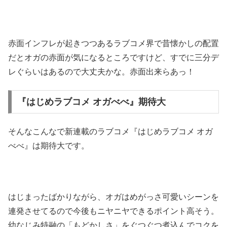
赤面インフレが起きつつあるラブコメ界で昔懐かしの配置
だとオガの赤面が気になるところですけど、すでに三分デ
レぐらいはあるので大丈夫かな。赤面出来らあっ！
『はじめラブコメ オガべべ』期待大
そんなこんなで新連載のラブコメ『はじめラブコメ オガ
べべ』は期待大です。
はじまったばかりながら、オガはめがっさ可愛いシーンを
連発させてるので今後もニヤニヤできるポイント高そう。
幼なじみ特融の「もどかしさ」をぐつぐつ煮込んでコクを