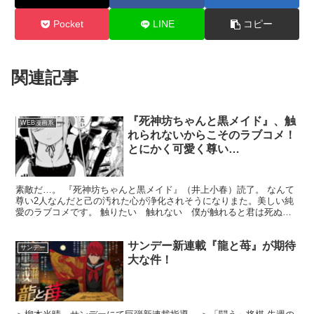
Pocket
LINE
コピー
関連記事
『死神坊ちゃんと黒メイド』、触
WEB漫画系
れられないからこそのラブコメ！
とにかく可愛く尊い…
素敵だ…。 『死神坊ちゃんと黒メイド』（井上小春）読了。 なんて
尊い2人なんだと己の汚れた心が浄化されそうになりまた。美しい純
愛のラブコメです。 触りたい 触れない 僕が触れると君は死ぬ。
町から外れた森の奥、ひっそりと佇む大きなお屋敷。そこ...
サンデー新連載『龍と苺』が期待
サンデー
大な件！