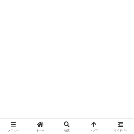
『ニセコイ』、現実ダイアリー
メニュー
ホーム
検索
トップ
サイドバー