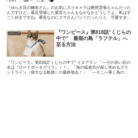
『ゆらぎ荘の幽奈さん』のお気に入りキャラは断然雲雀ちゃんだった
んですけど、最近登場した紫音ちゃんもなかなかどうしてよ。私はす
ごく好きですね。番長なのにクマさんパンツだったりと、可愛すぎて
私の心の琴線に触れるキャラです。 紫音ちゃんの魅力は何...
『ワンピース』第818話“くじらの
ジャンプ
中で” 最期の島「ラフテル」へ
至る方法
『ワンピース』第818話“くじらの中で” イヌアラシ 「―その赤い石の
名は『ロードポーネグリフ』！！」 「海の猛者共が探し求めるグラ
ンドライン（偉大なる航路）の最終地点！」 「―そこへ導く為の石
だ！！」 なん…だと…！？ 赤いポーネグリフは...