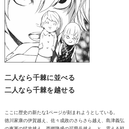
二人なら千棘に並べる
二人なら千棘を越せる
ここに歴史の新たな1ページが刻まれようとしている。
徳川家康の伊賀越え、佐々成政のさらさら越え、島津義弘
の東軍の猛攻越え、西郷隆盛の可愛岳越え…と、震える戦