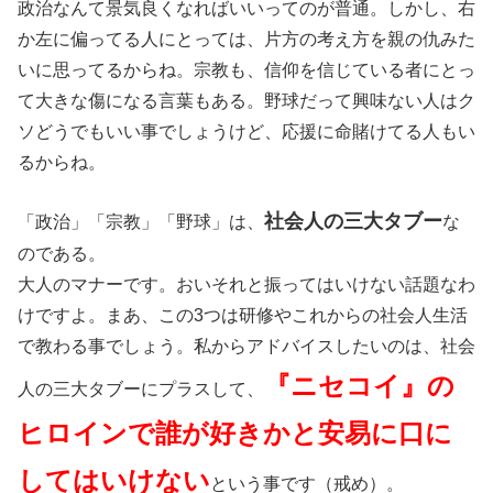
政治なんて景気良くなればいいってのが普通。しかし、右
か左に偏ってる人にとっては、片方の考え方を親の仇みた
いに思ってるからね。宗教も、信仰を信じている者にとっ
て大きな傷になる言葉もある。野球だって興味ない人はク
ソどうでもいい事でしょうけど、応援に命賭けてる人もい
るからね。
社会人の三大タブー
「政治」「宗教」「野球」は、
な
のである。
大人のマナーです。おいそれと振ってはいけない話題なわ
けですよ。まあ、この3つは研修やこれからの社会人生活
で教わる事でしょう。私からアドバイスしたいのは、社会
『ニセコイ』の
人の三大タブーにプラスして、
ヒロインで誰が好きかと安易に口に
してはいけない
という事です（戒め）。