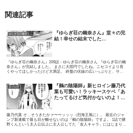
関連記事
『ゆらぎ荘の幽奈さん』堂々の完
ゆらぎ荘の幽奈さん
結！幸せの結末でした…
『ゆらぎ荘の幽奈さん』209話：ゆらぎ荘の幽奈さん 『ゆらぎ荘の幽
奈さん』が完結しました。 まさに大団円でしたね。ニセコイより長
くやってほしかったけど大満足。 終盤の伏線の広いっぷりと、サブ
ヒロインたちのラストファイトは物語としても完璧。と...
『鵺の陰陽師』新ヒロイン藤乃代
ジャンプ
葉も可愛い！ラッキースケベ「あ
たってるけど気付かないのよ！」
の拘りが職人芸すぎる件
藤乃代葉 そ…そうきたかァ〜〜ッッッ（烈海王風に）。 最近のジャ
ンプ新連載で最も目が離せないのは『鵺の陰陽師』ですよ。 1話で膳
野くんという主人公以上に主人公してた「友人キャラ」にはじまり、
「忘れろビ～ム…」の周防七咲先輩でハートを掴み、さ...