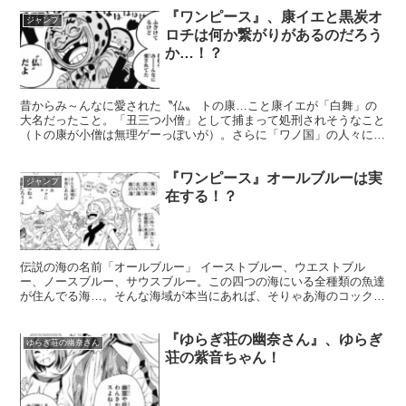
『ワンピース』、康イエと黒炭オ
ジャンプ
ロチは何か繋がりがあるのだろう
か…！？
昔からみ～んなに愛された〝仏〟 トの康…こと康イエが「白舞」の
大名だったこと。「丑三つ小僧」として捕まって処刑されそうなこと
（トの康が小僧は無理ゲーっぽいが）。さらに「ワノ国」の人々に詫
びたいこと2つ。オロチに言いたいこと1つあるとがあるそ...
『ワンピース』オールブルーは実
ジャンプ
在する！？
伝説の海の名前「オールブルー」 イーストブルー、ウエストブル
ー、ノースブルー、サウスブルー。この四つの海にいる全種類の魚達
が住んでる海…。そんな海域が本当にあれば、そりゃあ海のコックに
とっちゃ、たまらねぇ楽園だろうよ。世界中の海野食材がその...
『ゆらぎ荘の幽奈さん』、ゆらぎ
ゆらぎ荘の幽奈さん
荘の紫音ちゃん！