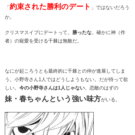
約束された勝利のデート
「
」ではないだろう
か。
クリスマスイブにデートって。
勝ったな
。確かに神（作
者）の寵愛を受ける千棘は無敵だ。
なにが起ころうとも最終的に千棘との仲が進展してしま
う。小野寺さん1人ではどうしようもない。だが待って欲
しい。
今の小野寺さんは1人じゃない
。恋敵のはずの
妹・春ちゃんという強い味方
がいる。