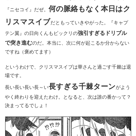
何の脈絡もなく本日はク
『ニセコイ』だぜ。
リスマスイブ
だともっていきやがった。『キャプ
強引すぎるドリブル
テン翼』の日向くんもビックリの
で突き進む
のだ。本当に、次に何が起こるか分からない
ですね（褒めてます）
というわけで、クリスマスイブは華さんと過ごす千棘は退
場です。
長すぎる千棘ターン
長い長い長い長～い
がよう
やく終わりを迎えたわけ。となると、次は誰の番かって？
決まってるでしょ！