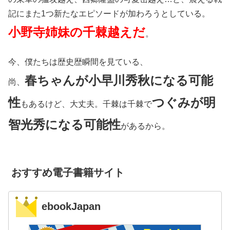
記にまた1つ新たなエピソードが加わろうとしている。
小野寺姉妹の千棘越えだ
。
今、僕たちは歴史歴瞬間を見ている、
春ちゃんが小早川秀秋になる可能
尚、
性
つぐみが明
もあるけど、大丈夫。千棘は千棘で
智光秀になる可能性
があるから。
おすすめ電子書籍サイト
ebookJapan