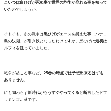
こいつは白ひげが死ぬ事で世界の均衡が崩れる事を知って
いた
のでしょうか。
そもそも、あの戦争は
黒ひげがエースを捕えた事
（バナロ
島の決闘）が引き鉄となったわけですが、黒ひげは
最初は
ルフィを狙って
いました。
戦争が起こる事など、
25巻の時点では予想出来るはずも
ありません
。
にも関わらず
新時代がもうすぐやってくると断言
したドフ
ラミンゴ…謎です。