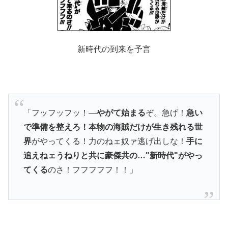
新時代の到来を予言
「フッフッフッ！―
やがて始まる
ぞ。急げ！
急い
で準備を整えろ！本物の海賊だけが生き残れる世
界
がやってくる！力のねェ奴ァ逃げ出しな！
手に
追えねェうねりと共に豪傑共の…"新時代"がやっ
てくる
のさ！フフフフフ！！」