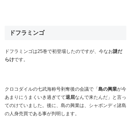
ドフラミンゴ
ドフラミンゴは25巻で初登場したのですが、今なお
謎だ
らけ
です。
クロコダイルの七武海称号剥奪後の会議で「
島の興業
が今
あまりにうまくいき過ぎてて
退屈
なんで来たんだ」と言っ
てのけていました。後に、島の興業は、シャボンディ諸島
の人身売買である事が判明します。