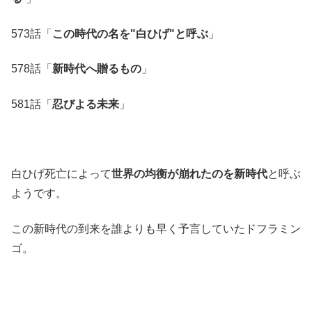
573話「
この時代の名を"白ひげ"と
呼ぶ
」
578話「
新時代へ贈るもの
」
581話「
忍びよる未来
」
白ひげ死亡によって
世界の均衡が崩れたのを新時代
と呼ぶ
ようです。
この新時代の到来を誰よりも早く予言していたドフラミン
ゴ。