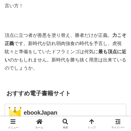
言い方！
頂点に立つ者が善悪を塗り替え、勝者だけが正義。
力こそ
正義
です。新時代が訪れ弱肉強食の時代を予言し、虎視
眈々と準備をしていたドフラミンゴは何気に
最も頂点に近
い
のかもしれません。新時代を勝ち抜く用意は出来ている
のでしょうか。
おすすめ電子書籍サイト
ebookJapan
メニュー
ホーム
検索
トップ
サイドバー