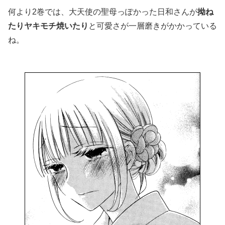
何より2巻では、大天使の聖母っぽかった日和さんが
拗ね
たりヤキモチ焼いたり
と可愛さが一層磨きがかかっている
ね。