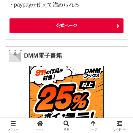
・paypayが使えて溜められる
公式ページ
DMM電子書籍
メニュー
ホーム
検索
トップ
サイドバー