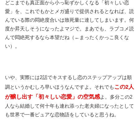
どこまでも真正面から小っ恥ずかしくなる「初々しい恋
愛」を、これでもかとメガ盛りで提供されるとなれば、読
んでいる際の悶絶度合いは致死量に達してしまいます。何
度か昇天しそうになったよマジで。まあでも、ラブコメ読
んで悶絶死するなら本望だね（←まったくかっこ良くな
い）。
いや、実際には2話でキスするし恋のステップアップは順
この2人
調というかむしろ早いほうなんですよ。それでも
が醸し出す「初々しい恋愛」の空気感
よ。多分この2
人なら結婚して何十年も連れ添った老夫婦になったとして
も世界で一番ピュアな恋物語をしていると思うね。