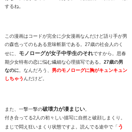
するね。
この漫画はコードが完全に少女漫画なんだけど語り手が男
の森也ってのもある意味斬新である。27歳の社会人のく
モノローグが女子中学生のそれ
せに、
ですから。思春
期少女特有の恋に悩む繊細な心理描写である。
27歳の男
なのに
。なんだろう、
男のモノローグに胸がキュンキュン
しちゃう
んだけど。
破壊力が凄まじい
また、一撃一撃の
。
付き合ってる2人の初々しい描写に自然と破顔しまくり。
う
まじで悶え狂いまくり状態ですよ。読んでる途中で「