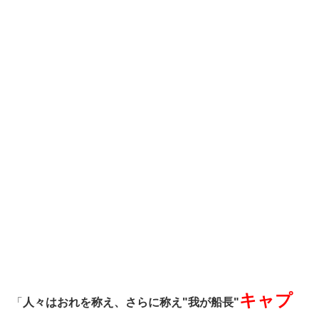
キャプ
「
人々はおれを称え、さらに称え"我が船長"