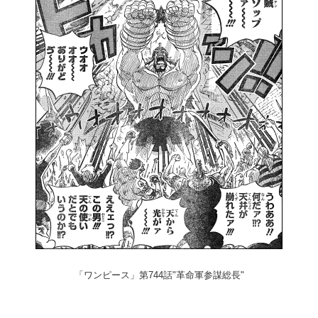
「ワンピース」第744話"革命軍参謀総長"