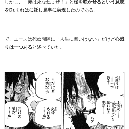
しかし、「俺は死なねぇぜ！」と
桜を咲かせるという意志
をDr.くれはに託し見事に実現した
のである。
で、エースは死ぬ間際に「人生に悔いはない」だけど
心残
りは一つある
と述べていた。