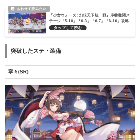
『少女ウォーズ: 幻想天下統一戦』序盤難関ス
テージ「5-10」「6-3」「6-7」「6-10」攻略
方法！
突破したステ・装備
寧々(SR)