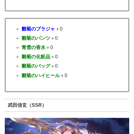
雛菊のブラジャ
＋0
雛菊のパンツ
＋0
青雪の香水
＋0
雛菊の化粧品
＋0
雛菊のバッグ
＋0
雛菊のハイヒール
＋0
武田信玄（SSR）