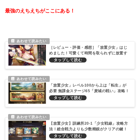
最強のえちえちがここにある！
［レビュー・評価・感想］「放置少女」はじ
めました！可愛くて時間を取られずに放置す
るRPGで楽しい！
「放置少女」レベル100から上は「転生」が
必要 無課金ステージ65「麦城の戦い」攻略！
【放置少女】訓練所20-1「少女戦線」攻略方
法！総合戦力よりも少数精鋭がクリアの鍵！