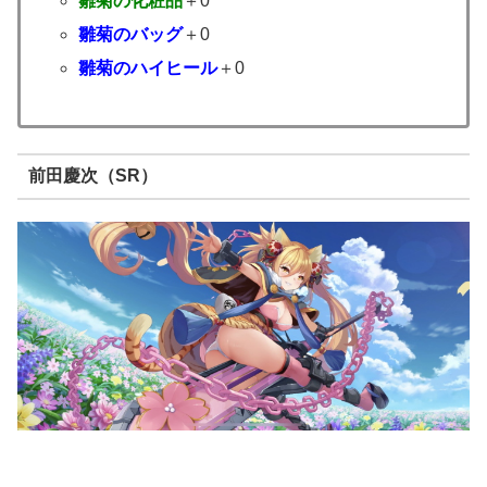
雛菊の化粧品
＋0
雛菊のバッグ
＋0
雛菊のハイヒール
＋0
前田慶次（SR）