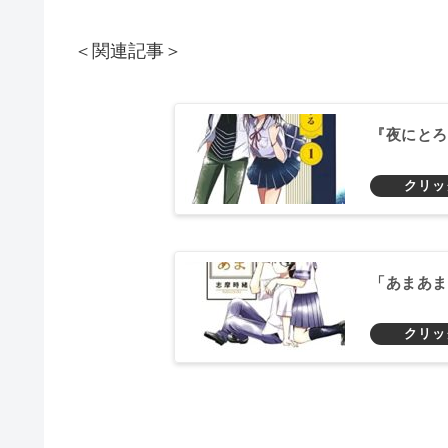
＜関連記事＞
『夜にとろ
「あまあま