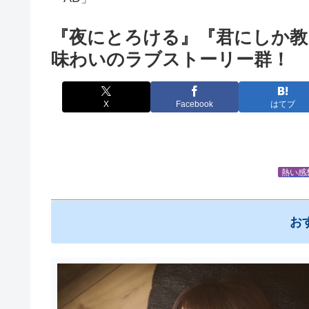
『夜にとろける』『君にしか教
味わいのラブストーリー群！
X
Facebook
はてブ
熱い感
お