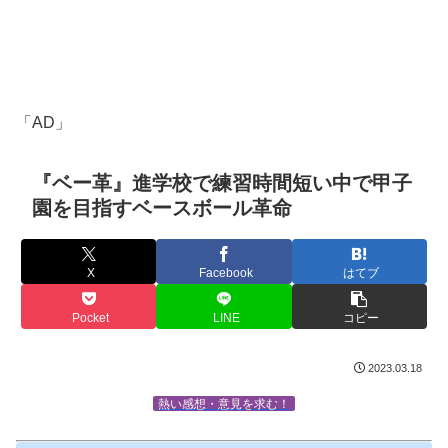
「AD」
『ベー革』進学校で練習時間短い中で甲子
園を目指すベースボール革命
X
Facebook
はてブ
Pocket
LINE
コピー
2023.03.18
熱い感想・意見を求む！