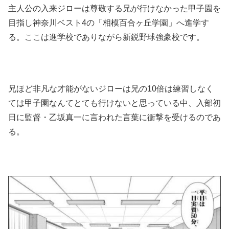
主人公の入来ジローは尊敬する兄が行けなかった甲子園を
目指し神奈川ベスト4の「相模百合ヶ丘学園」へ進学す
る。ここは進学校でありながら新鋭野球強豪校です。
兄ほど非凡な才能がないジローは兄の10倍は練習しなく
ては甲子園なんてとても行けないと思っている中、入部初
日に監督・乙坂真一に言われた言葉に衝撃を受けるのであ
る。