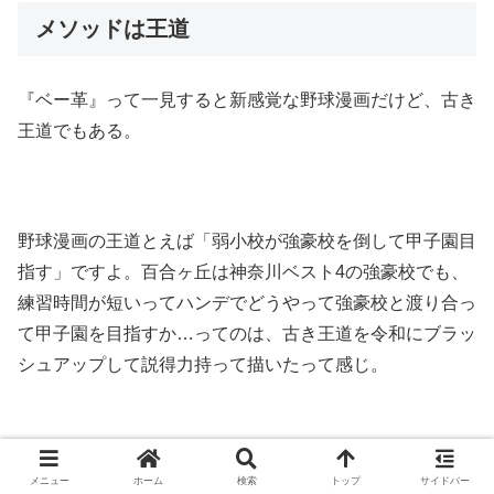
メソッドは王道
『ベー革』って一見すると新感覚な野球漫画だけど、古き
王道でもある。
野球漫画の王道とえば「弱小校が強豪校を倒して甲子園目
指す」ですよ。百合ヶ丘は神奈川ベスト4の強豪校でも、
練習時間が短いってハンデでどうやって強豪校と渡り合っ
て甲子園を目指すか…ってのは、古き王道を令和にブラッ
シュアップして説得力持って描いたって感じ。
まだまだジローは試合に出るほどでもなく、本格的に野球
メニュー
ホーム
検索
トップ
サイドバー