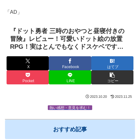
「AD」
『ドット勇者 三時のおやつと昼寝付きの
冒険』レビュー！可愛いドット絵の放置
RPG！実はとんでもなくドスケベです…
X
Facebook
はてブ
Pocket
LINE
コピー
2023.10.20
2023.11.25
熱い感想・意見を求む！
おすすめ記事