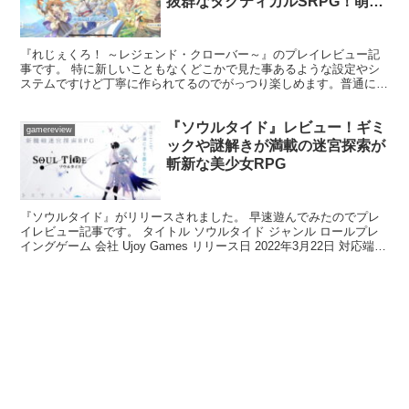
抜群なタクティカルSRPG！萌え
萌えキュンな美少女ゲームでもあ
る！
『れじぇくろ！ ～レジェンド・クローバー～』のプレイレビュー記
事です。 特に新しいこともなくどこかで見た事あるような設定やシ
ステムですけど丁寧に作られてるのでがっつり楽しめます。普通に面
白いです。おすすめです。 なんたってタイトルが良いよね...
『ソウルタイド』レビュー！ギミ
gamereview
ックや謎解きが満載の迷宮探索が
斬新な美少女RPG
『ソウルタイド』がリリースされました。 早速遊んでみたのでプレ
イレビュー記事です。 タイトル ソウルタイド ジャンル ロールプレ
イングゲーム 会社 Ujoy Games リリース日 2022年3月22日 対応端末
iOS 9.0以降、And...