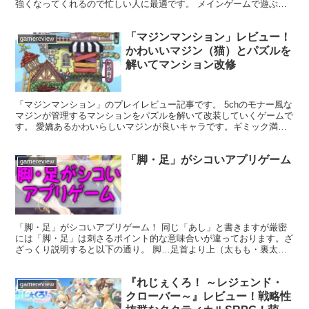
強くなってくれるので忙しい人に最適です。 メインゲームで遊ぶも
良し、サブゲームとして遊ぶも良しです。 ドラゴン...
「マジンマンション」レビュー！
gamereview
かわいいマジン（猫）とパズルを
解いてマンション改修
「マジンマンション」のプレイレビュー記事です。 5chのモナー風な
マジンが管理するマンションをパズルを解いて改装していくゲームで
す。 愛嬌あるかわいらしいマジンが良いキャラです。ギミック満載
のパズルもストーリーも楽しめます。 がっつり楽しめ...
「脚・足」がシコいアプリゲーム
gamereview
「脚・足」がシコいアプリゲーム！ 同じ「あし」と書きますが厳密
には「脚・足」は刺さるポイント的な意味合いが違っております。ざ
ざっくり説明すると以下の通り。 脚…足首より上（太もも・裏太も
も・ひざ・すね） 足…足首より下（足元・足の甲・足裏・...
『れじぇくろ！ ～レジェンド・
gamereview
クローバー～』レビュー！戦略性