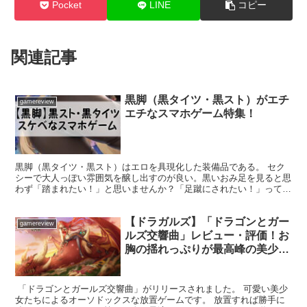
Pocket
LINE
コピー
関連記事
黒脚（黒タイツ・黒スト）がエチ
gamereview
エチなスマホゲーム特集！
黒脚（黒タイツ・黒スト）はエロを具現化した装備品である。 セク
シーで大人っぽい雰囲気を醸し出すのが良い。黒いおみ足を見ると思
わず「踏まれたい！」と思いませんか？「足蹴にされたい！」って思
いませんか？私はされます。 黒脚はリリンが生み出したエ...
【ドラガルズ】「ドラゴンとガー
gamereview
ルズ交響曲」レビュー・評価！お
胸の揺れっぷりが最高峰の美少女
放置ゲーム
「ドラゴンとガールズ交響曲」がリリースされました。 可愛い美少
女たちによるオーソドックスな放置ゲームです。 放置すれば勝手に