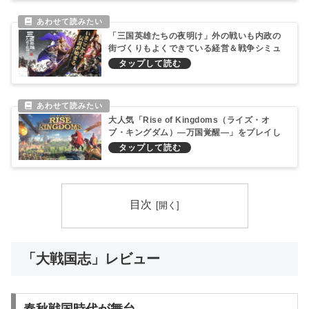
「三国英雄たちの夜明け」外の戦いも内政の
街づくりもよくできている経営＆戦争シミュ
レーションゲーム！
大人気「Rise of Kingdoms（ライズ・オ
ブ・キングダム）―万国覚醒―」をプレイし
てみた！ただの神ゲーだったようだ！
目次
「大戦国志」レビュー
春秋戦国時代が舞台