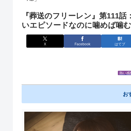
『葬送のフリーレン』第111話
いエピソードなのに噛めば噛
X
Facebook
はてブ
熱い感
お