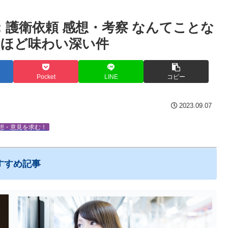
：護衛依頼 感想・考察 なんてことな
むほど味わい深い件
Pocket
LINE
コピー
2023.09.07
想・意見を求む！
すすめ記事