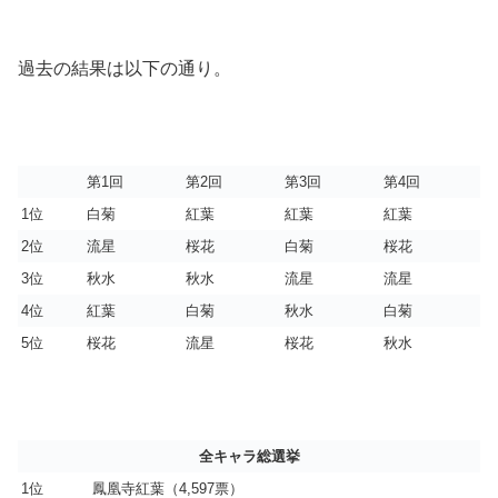
過去の結果は以下の通り。
第1回
第2回
第3回
第4回
1位
白菊
紅葉
紅葉
紅葉
2位
流星
桜花
白菊
桜花
3位
秋水
秋水
流星
流星
4位
紅葉
白菊
秋水
白菊
5位
桜花
流星
桜花
秋水
全キャラ総選挙
1位
鳳凰寺紅葉（4,597票）