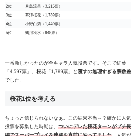
2位
月島流星（3,215票）
3位
幕澤桜花（1,789票）
4位
小野白菊（1,440票）
5位
鶴河秋水（948票）
一番新しかったのが全キャラ人気投票です。そこで紅葉
「4,597票」、桜花「1,789票」と
覆すの無理すぎる票数差
でした。
桜花1位を考える
ちょっと信じられないなぁ。この結果本当～？確かに人気
投票を募集した時期は、
ついにデレた桜花ターンがプチ長
編でスーパープレイを連発を直前にやってました
。人気が