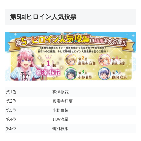
第5回ヒロイン人気投票
第1位
幕澤桜花
第2位
鳳凰寺紅葉
第3位
小野白菊
第4位
月島流星
第5位
鶴河秋水