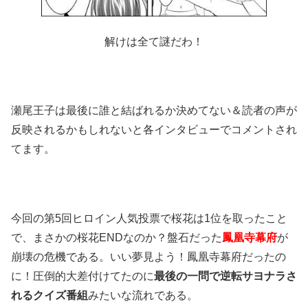
解けは全て謎だわ！
瀬尾王子は最後に誰と結ばれるか決めてない＆読者の声が
反映されるかもしれないと各インタビューでコメントされ
てます。
今回の第5回ヒロイン人気投票で桜花は1位を取ったこと
で、まさかの桜花ENDなのか？盤石だった
鳳凰寺幕府
が
崩壊の危機である。いい夢見よう！鳳凰寺幕府だったの
に！圧倒的大差付けてたのに
最後の一問で逆転サヨナラさ
れるクイズ番組
みたいな流れである。