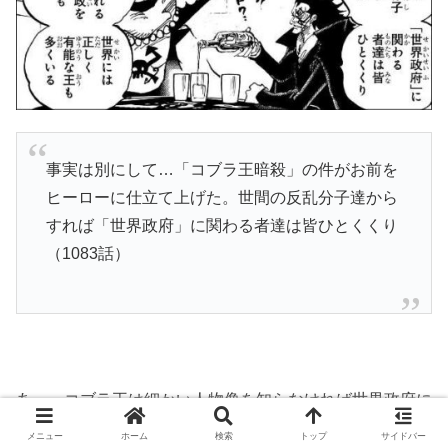
事実は別にして…「コブラ王暗殺」の件がお前を
ヒーローに仕立て上げた。世間の反乱分子達から
すれば「世界政府」に関わる者達は皆ひとくくり
（1083話）
あー、コブラ王は細かい人物像を知らなければ世界政府に
与する王族ってのが世間一般的な捉え方だったか。
メニュー
ホーム
検索
トップ
サイドバー