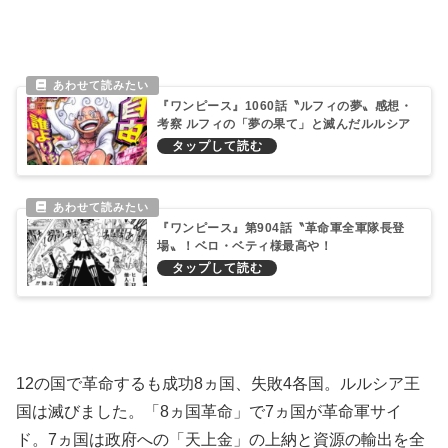
『ワンピース』1060話〝ルフィの夢〟感想・
考察 ルフィの「夢の果て」と滅んだルルシア
王国
『ワンピース』第904話〝革命軍全軍隊長登
場〟！ベロ・ベティ様最高や！
12の国で革命するも成功8ヵ国、失敗4各国。ルルシア王
国は滅びました。「8ヵ国革命」で7ヵ国が革命軍サイ
ド。7ヵ国は政府への「天上金」の上納と資源の輸出を全