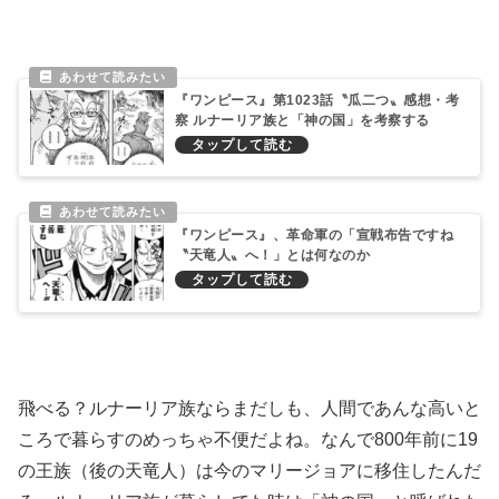
『ワンピース』第1023話〝瓜二つ〟感想・考
察 ルナーリア族と「神の国」を考察する
『ワンピース』、革命軍の「宣戦布告ですね
〝天竜人〟へ！」とは何なのか
飛べる？ルナーリア族ならまだしも、人間であんな高いと
ころで暮らすのめっちゃ不便だよね。なんで800年前に19
の王族（後の天竜人）は今のマリージョアに移住したんだ