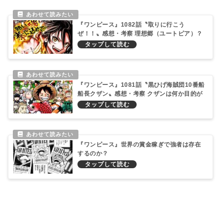
『ワンピース』1082話〝取りに行こう
ぜ！！〟感想・考察 理想郷（ユートピア）？
平穏な暮らし？そんなんじゃねーだろ！「海
賊王」の座…現在空位！
『ワンピース』1081話〝黒ひげ海賊団10番船
船長クザン〟感想・考察 クザンは何か目的が
あって加入したのだろうか？
『ワンピース』世界の賞金稼ぎで強者は存在
するのか？