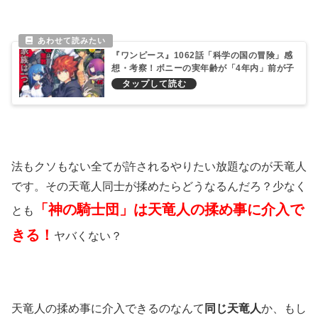
『ワンピース』1062話「科学の国の冒険」感
想・考察！ボニーの実年齢が「4年内」前が子
供の頃と判明した件！
法もクソもない全てが許されるやりたい放題なのが天竜人
です。その天竜人同士が揉めたらどうなるんだろ？少なく
「神の騎士団」は天竜人の揉め事に介入で
とも
きる！
ヤバくない？
天竜人の揉め事に介入できるのなんて
同じ天竜人
か、もし