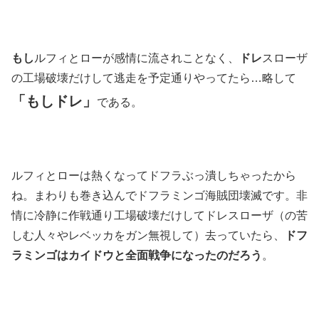
もし
ルフィとローが感情に流されことなく、
ドレ
スローザ
の工場破壊だけして逃走を予定通りやってたら…略して
「もしドレ」
である。
ルフィとローは熱くなってドフラぶっ潰しちゃったから
ね。まわりも巻き込んでドフラミンゴ海賊団壊滅です。非
情に冷静に作戦通り工場破壊だけしてドレスローザ（の苦
しむ人々やレベッカをガン無視して）去っていたら、
ドフ
ラミンゴはカイドウと全面戦争になったのだろう
。