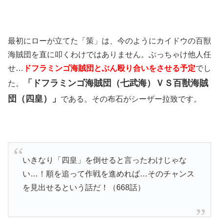
最初にローが立てた「策」は、今のようにカイドウの百獣
海賊団を直に叩くわけではありません。ぶっちゃけ他人任
せ…
ドフラミンゴ海賊団とぶん殴り合いをさせる予定
でし
「ドフラミンゴ海賊団（七武海）ＶＳ百獣海賊
た。
団（四皇）」
である。その布石がシーザー拉致です。
いきなり「四皇」を倒せると言ったわけじゃな
い…！順を追って作戦を進めれば…そのチャンス
を見出せるという話だ！（668話）