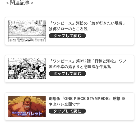
＜関連記事＞
『ワンピース』河松の「急ぎ行きたい場所」
は傳ジローのところ説
『ワンピース』第952話「日和と河松」 ワノ
国の不幸の始まりと意味深な牛鬼丸
劇場版『ONE PIECE STAMPEDE』感想 ※
ネタバレ全開です