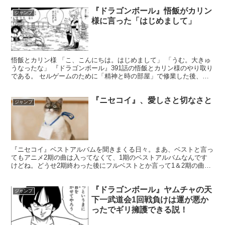
『ドラゴンボール』悟飯がカリン
ジャンプ
様に言った「はじめまして」
悟飯とカリン様 「こ、こんにちは。はじめまして」 「うむ。大きゅ
うなったな」 『ドラゴンボール』391話の悟飯とカリン様のやり取り
である。 セルゲームのために「精神と時の部屋」で修業した後、カ
リン塔へ立ち寄りました。そこで「はじめまして」と...
『ニセコイ』、愛しさと切なさと
ジャンプ
『ニセコイ』ベストアルバムを聞きまくる日々。まあ、ベストと言っ
てもアニメ2期の曲は入ってなくて、1期のベストアルバムなんです
けどね。どうせ2期終わった後にフルベストとか言って1＆2期の曲を
収録したアルバムが出る可能性がありますが、DVD付き...
『ドラゴンボール』ヤムチャの天
ジャンプ
下一武道会1回戦負けは運が悪か
ったでギリ擁護できる説！