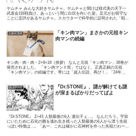
ヤムチャ みんな大好きヤムチャ。ヤムチャと聞けば様式美の天下一
武道会1回戦負け。あっという間に白目を向いた姿。足元がお留守な
ことに定評があるヤムチャ。スカウターで科学的に証明された「戦闘
力177」ってZ戦士最下位の数値（チャオズより上説有り...
「キン肉マン」まさかの元祖キン
お勧め漫画
肉マンの続編
キン肉・肉・肉・2×9=18（挨拶） なんと元祖「キン肉マン」38巻が
発売されました。 「キン肉マンⅡ世」ではなく、正真正銘の元祖
「キン肉マン」の続編です。帯には「超人伝説、再び！」「24年ぶ
り、元祖『キン肉マン』復活！」と震える言葉が躍っ...
『Dr.STONE』、謎が解けても謎
Dr.STONE
が深まるばかりだってばよ
『Dr.STONE』 Z=43 人類最後の6人 遺伝子ぇ…。 なんだろう。宇宙
にいたために石化の難を逃れ生き残った人類最後の6人から漂う先祖
っぽい特徴は…。「あー、これは確かに石神村を作った先祖だわー」
って納得しちゃうぐらい面影があります。...