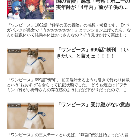
国の冒険」感想・考察！ボニーの
実年齢が「4年内」前が子供の頃
と判明した件！
『ワンピース』1062話〝科学の国の冒険〟の感想・考察です。 Dr.ベ
ガパンクが美女で「うおおおおおお！」とテンション上げてたら、な
んか複数体いて結局本体はおっさんなの？そう見せかけて実はもっと
美魔女が出てくるの？人の夢は終わらないの？って...
「ワンピース」699話”朝刊”！い
ジャンプ
きたい、と言えェ！！！！
「ワンピース」699話"朝刊"。 前回脳汁出るような引きで終わり休載
という"おあずけ"を食らって飢餓状態でした。 どうも最近はドフラ
ミンゴ株が小野寺さんの存在感のようにだだ下がりだったので、ここ
らで一発クザンをぶっ飛ばして大物っぷりを僕等に...
「ワンピース」受け継がない意志
ジャンプ
「ワンピース」の三大テーマといえば、100話"伝説は始まった"の冒