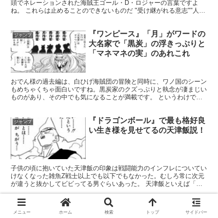
頭でネレーションされた海賊王ゴール・D・ロジャーの言葉ですよ
ね。 これらは止めることのできないものだ "受け継がれる意志""人の
夢""時代のうねり" ―人が『自由』の答えを求...
『ワンピース』「月」がワードの
ジャンプ
大名家で「黒炭」の浮きっぷりと
「マネマネの実」のあれこれ
おでん様の過去編は、白ひげ海賊団の冒険と同時に、ワノ国のシーン
もめちゃくちゃ面白いですね。黒炭家のクズっぷりと執念が凄まじい
ものがあり、その中でも気になることが満載です。 というわけで頂
いたコメントなどを中心に掘り下げていきましょう。 ＜関...
『ドラゴンボール』で最も格好良
ジャンプ
い生き様を見せてるの天津飯説！
子供の頃に抱いていた天津飯の印象は戦闘能力のインフレについてい
けなくなった雑魚Z戦士以上でも以下でもなかった。むしろ常に次元
が違うと抜かしてビビってる男ぐらいあった。 天津飯といえば「次
元が違う」「世界が違う」の台詞ですからね。 何回絶望し...
『ワンピース』1082話〝取りに
ワンピース
メニュー
ホーム
検索
トップ
サイドバー
行こうぜ！！〟感想・考察 理想