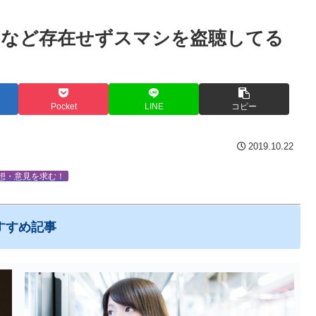
イなど存在せずスマシを盗聴してる
Pocket
LINE
コピー
2019.10.22
想・意見を求む！
すすめ記事