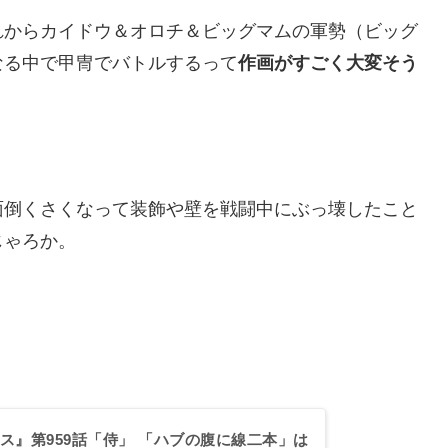
れからカイドウ＆オロチ＆ビッグマムの軍勢（ビッグ
なる中で甲冑でバトルするって
作画がすごく大変そう
面倒くさくなって装飾や壁を戦闘中にぶっ壊したこと
じゃろか。
ス』第959話「侍」 「ハブの腹に線二本」は