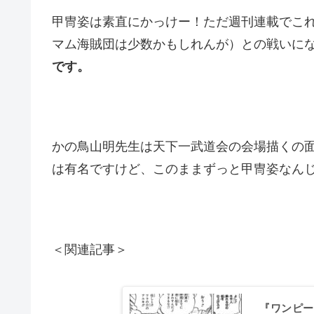
甲冑姿は素直にかっけー！ただ週刊連載でこ
マム海賊団は少数かもしれんが）との戦いに
です。
かの鳥山明先生は天下一武道会の会場描くの
は有名ですけど、このままずっと甲冑姿なん
＜関連記事＞
『ワンピー