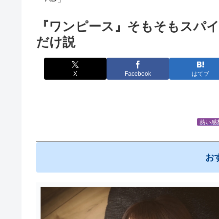
『ワンピース』そもそもスパ
だけ説
X
Facebook
はてブ
熱い感
お