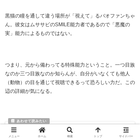
黒猫の瞳を通して違う場所が「視えて」るバオファンちゃ
ん。彼女はムササビのSMILE能力者であるので「悪魔の
実」能力によるものではない。
つまり、元から備わってる特殊能力ということ。一つ目族
なのか三つ目族なのか知らんが、自分がいなくても他人
（動物）の目を通じて視聴できるって恐ろしい力だ。この
辺の詳細が気になる。
『ワンピース』第993話〝ワノ国の夢〟考察
明王についてとバオファンちゃんの能力！
メニュー
ホーム
検索
トップ
サイドバー