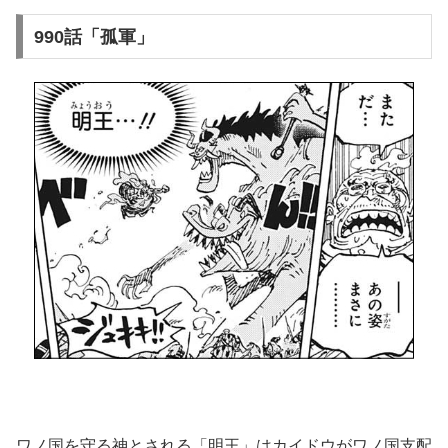
990話「孤軍」
ワノ国を守る神とされる「明王」はカイドウがワノ国支配