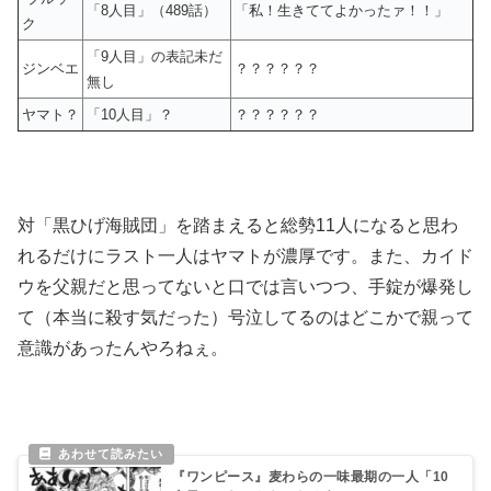
「8人目」（489話）
「私！生きててよかったァ！！」
ク
「9人目」の表記未だ
ジンベエ
？？？？？？
無し
ヤマト？
「10人目」？
？？？？？？
対「黒ひげ海賊団」を踏まえると総勢11人になると思わ
れるだけにラスト一人はヤマトが濃厚です。また、カイド
ウを父親だと思ってないと口では言いつつ、手錠が爆発し
て（本当に殺す気だった）号泣してるのはどこかで親って
意識があったんやろねぇ。
『ワンピース』麦わらの一味最期の一人「10