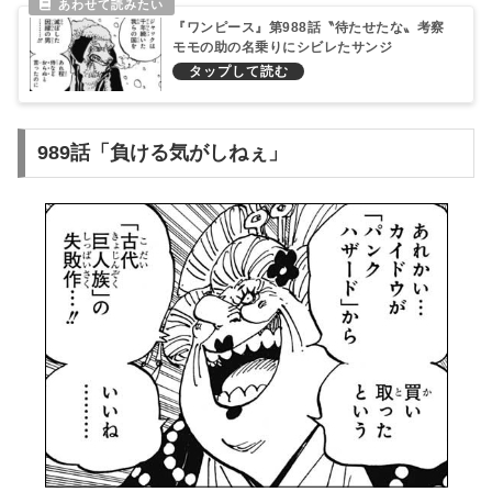
『ワンピース』第988話〝待たせたな〟考察
モモの助の名乗りにシビレたサンジ
989話「負ける気がしねぇ」