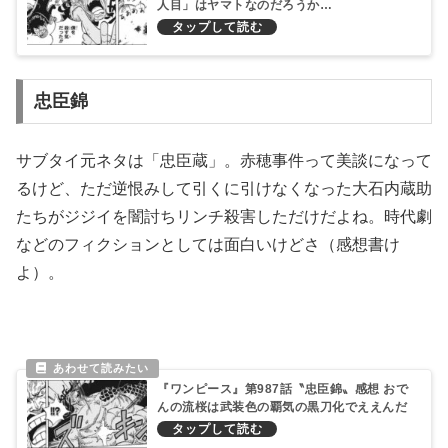
人目」はヤマトなのだろうか…
忠臣錦
サブタイ元ネタは「忠臣蔵」。赤穂事件って美談になって
るけど、ただ逆恨みして引くに引けなくなった大石内蔵助
たちがジジイを闇討ちリンチ殺害しただけだよね。時代劇
などのフィクションとしては面白いけどさ（感想書け
よ）。
『ワンピース』第987話〝忠臣錦〟感想 おで
んの流桜は武装色の覇気の黒刀化でええんだ
ろうか？