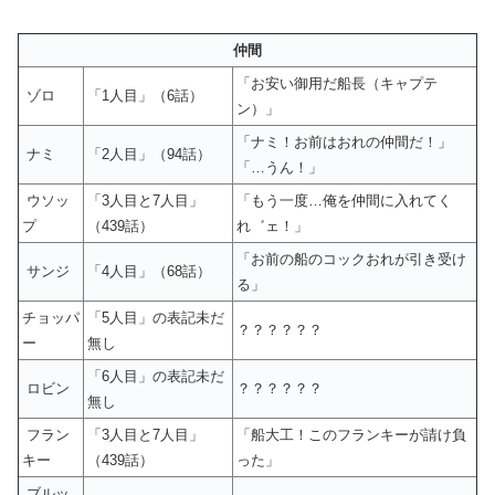
仲間
「お安い御用だ船長（キャプテ
ゾロ
「1人目」（6話）
ン）」
「ナミ！お前はおれの仲間だ！」
ナミ
「2人目」（94話）
「…うん！」
ウソッ
「3人目と7人目」
「もう一度…俺を仲間に入れてく
プ
（439話）
れ゛ェ！」
「お前の船のコックおれが引き受け
サンジ
「4人目」（68話）
る」
チョッパ
「5人目」の表記未だ
？？？？？？
ー
無し
「6人目」の表記未だ
ロビン
？？？？？？
無し
フラン
「3人目と7人目」
「船大工！このフランキーが請け負
キー
（439話）
った」
ブルッ