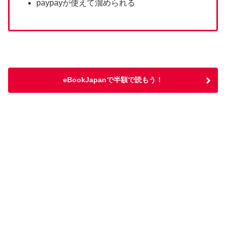
paypayが使えて溜められる
eBookJapanで半額で読もう！