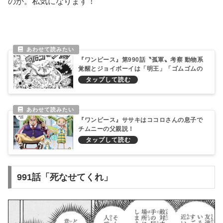
のか。私気になります！
『ワンピース』第990話〝孤軍〟考察 動物系
覚醒とジョイボーイは「明王」「ゴムゴムの
実」能力者説！
『ワンピース』ササキはココロさんの息子で
チムニーの父親説！
991話「死なせてくれ」