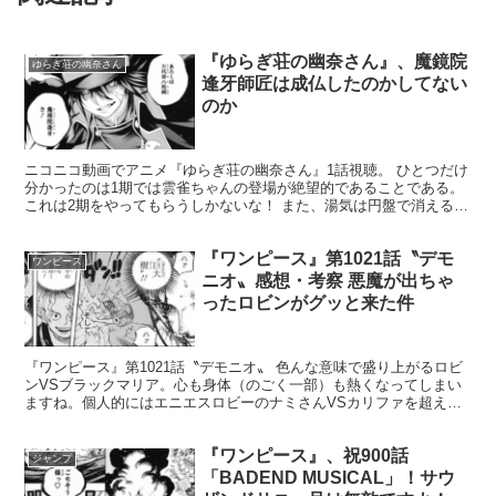
『ゆらぎ荘の幽奈さん』、魔鏡院
ゆらぎ荘の幽奈さん
逢牙師匠は成仏したのかしてない
のか
ニコニコ動画でアニメ『ゆらぎ荘の幽奈さん』1話視聴。 ひとつだけ
分かったのは1期では雲雀ちゃんの登場が絶望的であることである。
これは2期をやってもらうしかないな！ また、湯気は円盤で消えるの
ではないなぁ。原作もジャンプじゃ隠れてたＢ地区がコ...
『ワンピース』第1021話〝デモ
ワンピース
ニオ〟感想・考察 悪魔が出ちゃ
ったロビンがグッと来た件
『ワンピース』第1021話〝デモニオ〟 色んな意味で盛り上がるロビ
ンVSブラックマリア。心も身体（のごく一部）も熱くなってしまい
ますね。個人的にはエニエスロビーのナミさんVSカリファを超える
白熱した戦いとなったかと思います。ふぅ…。 102...
『ワンピース』、祝900話
ジャンプ
「BADEND MUSICAL」！サウ