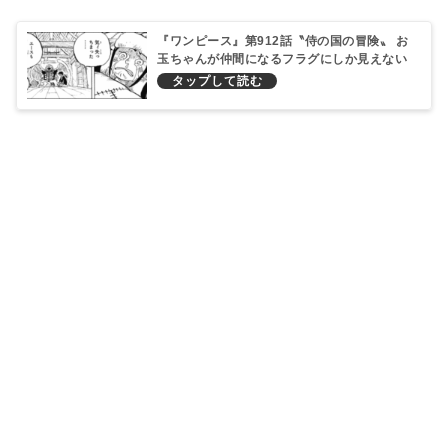
『ワンピース』第912話〝侍の国の冒険〟 お
玉ちゃんが仲間になるフラグにしか見えない
件