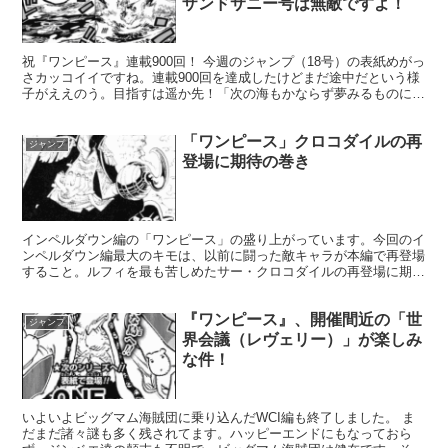
ザンドサニー号は無敵ですよ！
祝『ワンピース』連載900回！ 今週のジャンプ（18号）の表紙めがっ
さカッコイイですね。連載900回を達成したけどまだ途中だという様
子がええのう。目指すは遥か先！「次の海もかならず夢みるものに続
いている」です。この調子で1000回を目指して...
「ワンピース」クロコダイルの再
ジャンプ
登場に期待の巻き
インペルダウン編の「ワンピース」の盛り上がっています。今回のイ
ンペルダウン編最大のキモは、以前に闘った敵キャラが本編で再登場
すること。ルフィを最も苦しめたサー・クロコダイルの再登場に期待
がかかります。 クロコダイルの元懸賞金8100万ベリー...
『ワンピース』、開催間近の「世
ジャンプ
界会議（レヴェリー）」が楽しみ
な件！
いよいよビッグマム海賊団に乗り込んだWCI編も終了しました。 ま
だまだ諸々謎も多く残されてます。ハッピーエンドにもなっておら