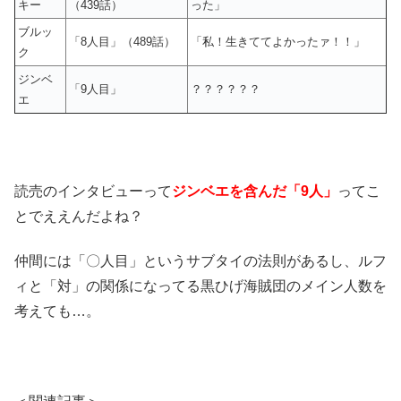
キー
（439話）
った」
ブルッ
「8人目」（489話）
「私！生きててよかったァ！！」
ク
ジンベ
「9人目」
？？？？？？
エ
読売のインタビューって
ジンベエを含んだ「9人」
ってこ
とでええんだよね？
仲間には「〇人目」というサブタイの法則があるし、ルフ
ィと「対」の関係になってる黒ひげ海賊団のメイン人数を
考えても…。