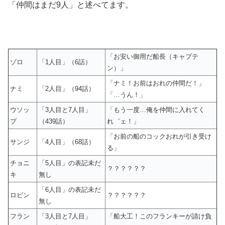
「仲間はまだ9人」と述べてます。
「お安い御用だ船長（キャプテ
ゾロ
「1人目」（6話）
ン）」
「ナミ！お前はおれの仲間だ！」
ナミ
「2人目」（94話）
「…うん！」
ウソッ
「3人目と7人目」
「もう一度…俺を仲間に入れてく
プ
（439話）
れ゛ェ！」
「お前の船のコックおれが引き受け
サンジ
「4人目」（68話）
る」
チョニ
「5人目」の表記未だ
？？？？？？
キ
無し
「6人目」の表記未だ
ロビン
？？？？？？
無し
フラン
「3人目と7人目」
「船大工！このフランキーが請け負