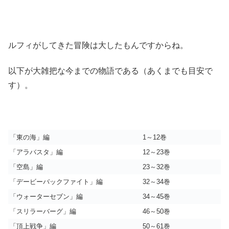
ルフィがしてきた冒険は大したもんですからね。
以下が大雑把な今までの物語である（あくまでも目安で
す）。
「東の海」編
1～12巻
「アラバスタ」編
12～23巻
「空島」編
23～32巻
「デービーバックファイト」編
32～34巻
「ウォーターセブン」編
34～45巻
「スリラーバーグ」編
46～50巻
「頂上戦争」編
50～61巻