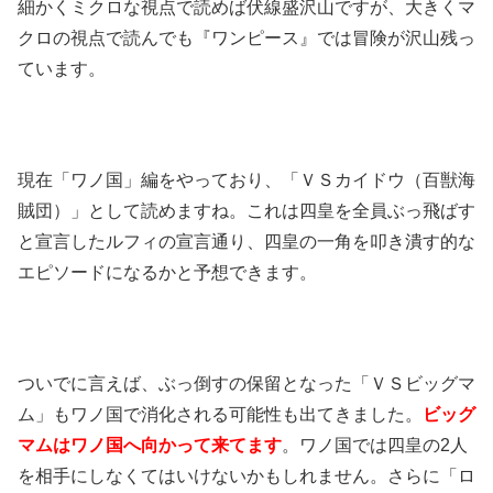
細かくミクロな視点で読めば伏線盛沢山ですが、大きくマ
クロの視点で読んでも『ワンピース』では冒険が沢山残っ
ています。
現在「ワノ国」編をやっており、「ＶＳカイドウ（百獣海
賊団）」として読めますね。これは四皇を全員ぶっ飛ばす
と宣言したルフィの宣言通り、四皇の一角を叩き潰す的な
エピソードになるかと予想できます。
ついでに言えば、ぶっ倒すの保留となった「ＶＳビッグマ
ム」もワノ国で消化される可能性も出てきました。
ビッグ
マムはワノ国へ向かって来てます
。ワノ国では四皇の2人
を相手にしなくてはいけないかもしれません。さらに「ロ