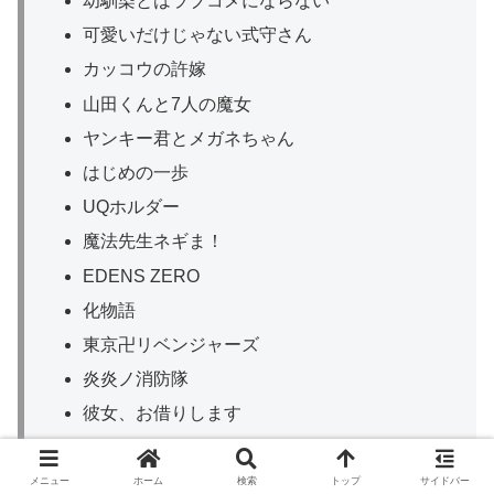
幼馴染とはラブコメにならない
可愛いだけじゃない式守さん
カッコウの許嫁
山田くんと7人の魔女
ヤンキー君とメガネちゃん
はじめの一歩
UQホルダー
魔法先生ネギま！
EDENS ZERO
化物語
東京卍リベンジャーズ
炎炎ノ消防隊
彼女、お借りします
不滅のあなたへ
ブルーロック
メニュー
ホーム
検索
トップ
サイドバー