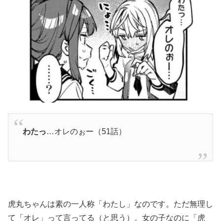
わたっ
…オレのぉー（51話）
虎丸ちゃんは素の一人称「わたし」なのです。ただ無理し
て「オレ」って言ってる（と思う）。女の子なのに「虎