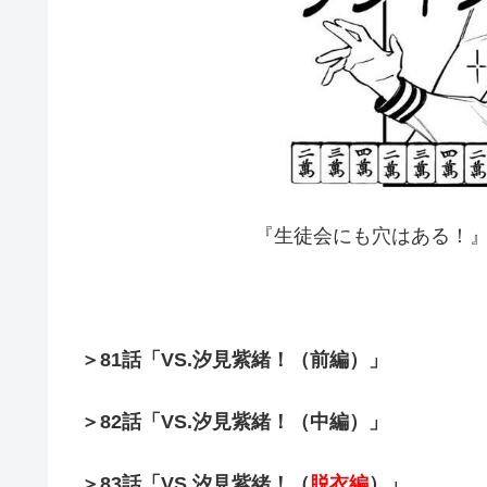
『生徒会にも穴はある！』
＞81話「VS.汐見紫緒！（前編）」
＞82話「VS.汐見紫緒！（中編）」
＞83話「VS.汐見紫緒！（
脱衣編
）」