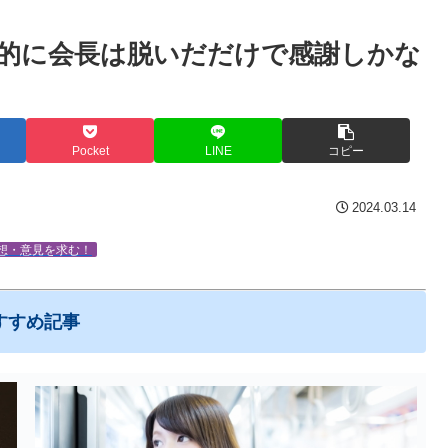
的に会長は脱いだだけで感謝しかな
Pocket
LINE
コピー
2024.03.14
想・意見を求む！
すすめ記事