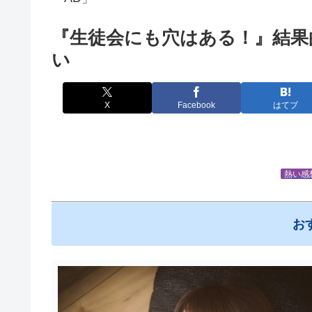
『生徒会にも穴はある！』結果
い
X
Facebook
はてブ
熱い感
お