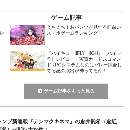
ゲーム記事
春
えちえち！おパンツが見れる面白い
瞬
スマホゲームランキング！
『ハイキュー!!FLY HIGH』（ハイフ
ラ）レビュー！実質カード式コマン
！
ドRPGシステムなのにバレー試合し
てる感の演出が神ってる件！
ゲーム記事をもっと見る
ャンプ新連載『テンマクキネマ』の倉井雛希（倉紅
姫希）が期待大な件！