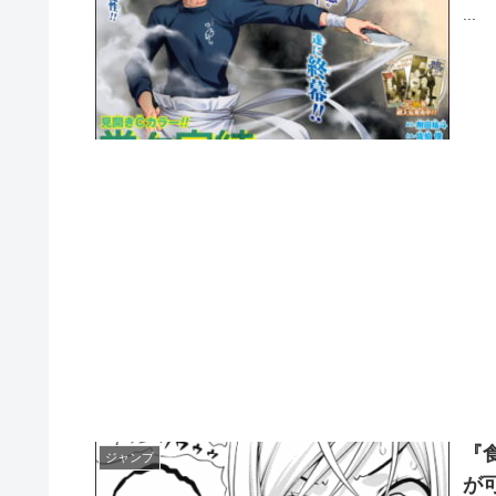
...
『
ジャンプ
が