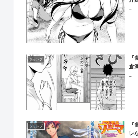
...
『
ジャンプ
倉
...
『
ジャンプ
レ