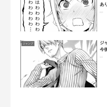
あ
...
ジ
ジャンプ
今
...