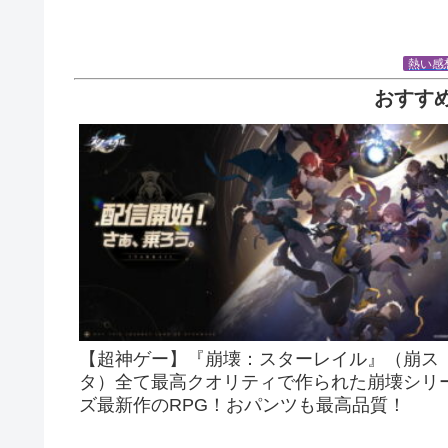
熱い感
おすす
【超神ゲー】『崩壊：スターレイル』（崩ス
タ）全て最高クオリティで作られた崩壊シリ
ズ最新作のRPG！おパンツも最高品質！