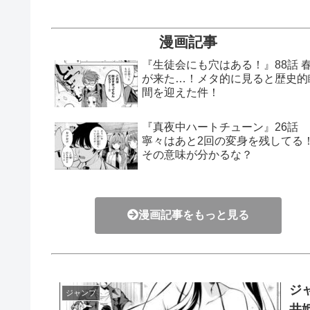
漫画記事
『生徒会にも穴はある！』88話 
が来た…！メタ的に見ると歴史的
間を迎えた件！
『真夜中ハートチューン』26話
寧々はあと2回の変身を残してる
その意味が分かるな？
漫画記事をもっと見る
ジ
ジャンプ
井