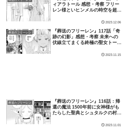
ィアラトール 感想・考察 フリー
レン様といヒンメルの時空を超え
た強化な絆があまりにも尊すぎる
件！
2023.12.06
『葬送のフリーレン』117話「奇
葬送のフリーレン
跡の幻影」感想・考察 未来への
伏線立てまくる終極の聖女トート
の呪い
2023.11.15
『葬送のフリーレン』116話：帰
葬送のフリーレン
還の魔法 1500年前に女神様がも
たらした聖典とシュタルクの村滅
し今も生き残ってる「血塗られし
軍神リヴァーレ」
2023.11.01