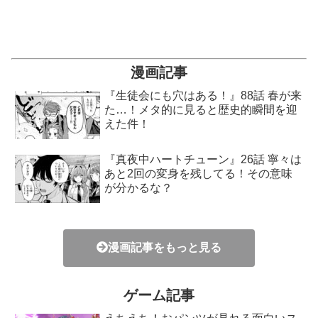
漫画記事
『生徒会にも穴はある！』88話 春が来
た…！メタ的に見ると歴史的瞬間を迎
えた件！
『真夜中ハートチューン』26話 寧々は
あと2回の変身を残してる！その意味
が分かるな？
漫画記事をもっと見る
ゲーム記事