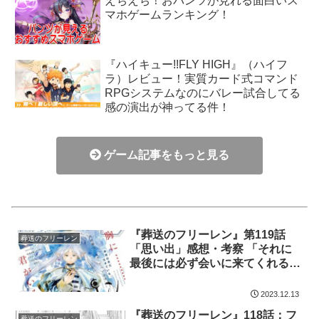
えちえち！おパンツが見れる面白いス
マホゲームランキング！
『ハイキュー!!FLY HIGH』（ハイフ
ラ）レビュー！実質カード式コマンド
RPGシステムなのにバレー試合してる
感の演出が神ってる件！
ゲーム記事をもっと見る
『葬送のフリーレン』第119話
葬送のフリーレン
「思い出」感想・考察 「それに
最後には必ず会いに来てくれる」
が含みありまくる件
2023.12.13
『葬送のフリーレン』118話：フ
葬送のフリーレン