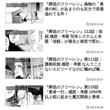
『葬送のフリーレン』偽物の「勇
葬送のフリーレン
者の剣」があまりのも壮大で浪漫
溢れてる件！
2023.10.04
『葬送のフリーレン』112話：信
葬送のフリーレン
頼 感想・考察 写本システムと本
題「信頼」が過去と後世で変わっ
てる件！
2023.09.13
『葬送のフリーレン』第111話：
葬送のフリーレン
護衛依頼 感想・考察 なんてこと
ないエピソードなのに噛めば噛む
ほど味わい深い件
2023.09.07
『葬送のフリーレン』第110話
葬送のフリーレン
「勇者一行」感想・考察 1000年
以上前に起きた魔王関係と勇者ヒ
ンメルがかっこ良すぎる件
2023.04.06