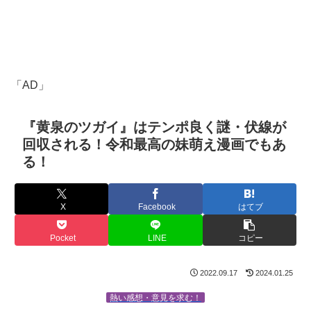
「AD」
『黄泉のツガイ』はテンポ良く謎・伏線が
回収される！令和最高の妹萌え漫画でもあ
る！
X
Facebook
はてブ
Pocket
LINE
コピー
2022.09.17
2024.01.25
熱い感想・意見を求む！