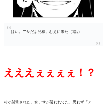
はい。アサだよ兄様。むえに来た（1話）
えええぇぇぇぇ！？
村が襲撃された。妹アサが襲われてた。思わず「ア