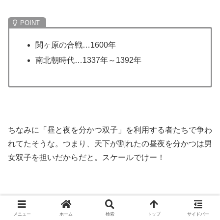
関ヶ原の合戦…1600年
南北朝時代…1337年～1392年
ちなみに「昼と夜を分かつ双子」を利用する者たちで争わ
れてたそうな。つまり、天下が割れたの昼夜を分かつは男
女双子を担いだからだと。スケールでけー！
しかし解せないのは「解」と「封」がぶつかったらどうな
メニュー
ホーム
検索
トップ
サイドバー