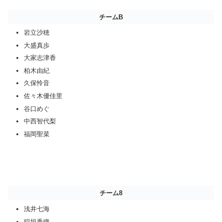
チームB
岩立沙穂
大盛真歩
大家志津香
柏木由紀
久保怜音
佐々木優佳里
谷口めぐ
中西智代梨
福岡聖菜
チーム8
浅井七海
稲垣香織