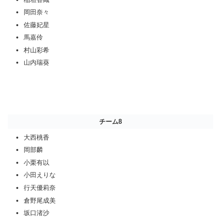
岡田奈々
佐藤妃星
馬嘉伶
村山彩希
山内瑞葵
チーム8
大西桃香
岡部麟
小栗有以
小田えりな
行天優莉奈
倉野尾成美
坂口渚沙