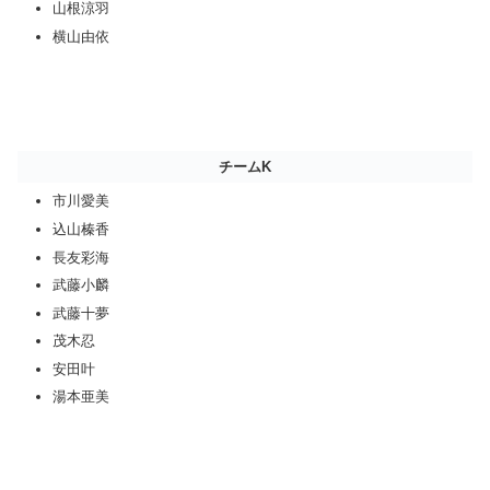
山根涼羽
横山由依
チームK
市川愛美
込山榛香
長友彩海
武藤小麟
武藤十夢
茂木忍
安田叶
湯本亜美