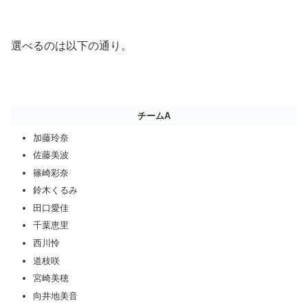
選べるのは以下の通り。
チームA
加藤玲奈
佐藤美波
篠崎彩奈
鈴木くるみ
田口愛佳
千葉恵里
西川怜
道枝咲
宮崎美穂
向井地美音