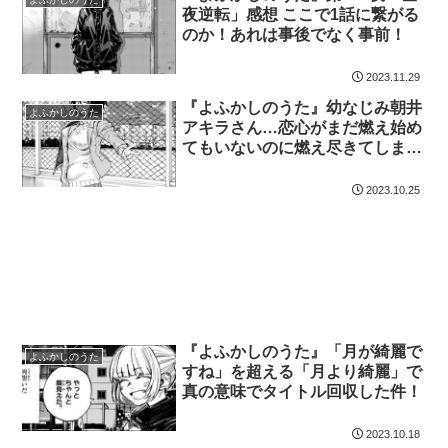
夜逆転」感想 ここで1話に繋がる
のか！あれは事後でなく事前！
2023.11.29
『よふかしのうた』幼なじみ朝井
よふかしのうた
アキラさん…恋心がまだ燃え始め
てもいないのに燃え尽きてしまっ
た件！
2023.10.25
『よふかしのうた』「月が綺麗で
よふかしのうた
すね」を超える「月より綺麗」で
真の意味でタイトル回収した件！
2023.10.18