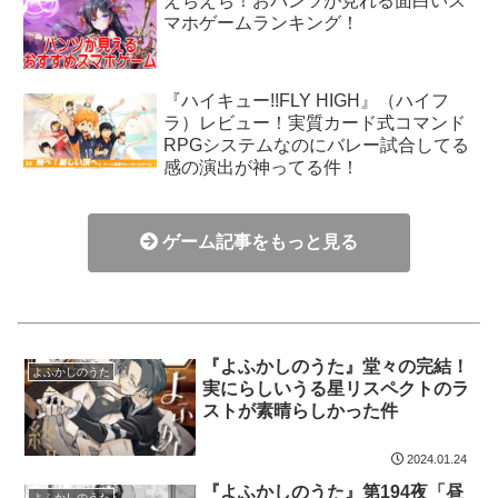
えちえち！おパンツが見れる面白いス
マホゲームランキング！
『ハイキュー!!FLY HIGH』（ハイフ
ラ）レビュー！実質カード式コマンド
RPGシステムなのにバレー試合してる
感の演出が神ってる件！
ゲーム記事をもっと見る
『よふかしのうた』堂々の完結！
よふかしのうた
実にらしいうる星リスペクトのラ
ストが素晴らしかった件
2024.01.24
『よふかしのうた』第194夜「昼
よふかしのうた