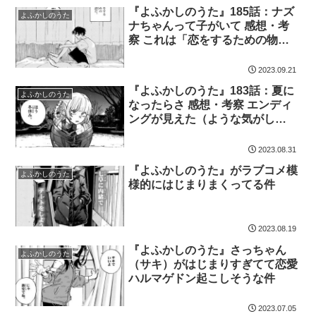
『よふかしのうた』185話：ナズ
よふかしのうた
ナちゃんって子がいて 感想・考
察 これは「恋をするための物語
だ」です！
2023.09.21
『よふかしのうた』183話：夏に
よふかしのうた
なったらさ 感想・考察 エンディ
ングが見えた（ような気がし
た）！
2023.08.31
『よふかしのうた』がラブコメ模
よふかしのうた
様的にはじまりまくってる件
2023.08.19
『よふかしのうた』さっちゃん
よふかしのうた
（サキ）がはじまりすぎてて恋愛
ハルマゲドン起こしそうな件
2023.07.05