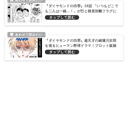
『ダイヤモンドの功罪』19話 「いつもどこで
も二人は一緒…！」が巴と桃吾別離フラグに
しかなってない件
『ダイヤモンドの功罪』超天才の綾瀬川次郎
を巡るヒューマン野球ドラマ！プロット版踏
まえると重厚すぎる大河ドラマになる（断
言）！