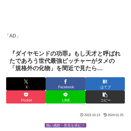
「AD」
『ダイヤモンドの功罪』もし天才と呼ばれ
たであろう世代最強ピッチャーがタメの
「規格外の化物」を間近で見たら…
X
Facebook
はてブ
Pocket
LINE
コピー
2023.10.13
2024.01.25
熱い感想・意見を求む！