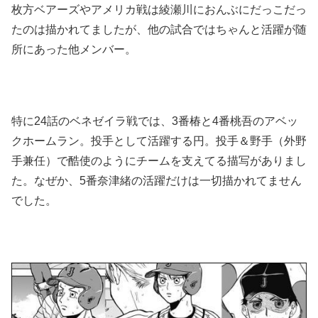
枚方ベアーズやアメリカ戦は綾瀬川におんぶにだっこだっ
たのは描かれてましたが、他の試合ではちゃんと活躍が随
所にあった他メンバー。
特に24話のベネゼイラ戦では、3番椿と4番桃吾のアベッ
クホームラン。投手として活躍する円。投手＆野手（外野
手兼任）で酷使のようにチームを支えてる描写がありまし
た。なぜか、5番奈津緒の活躍だけは一切描かれてません
でした。