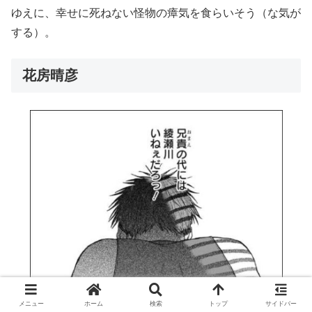
ゆえに、幸せに死ねない怪物の瘴気を食らいそう（な気が
する）。
花房晴彦
メニュー
ホーム
検索
トップ
サイドバー