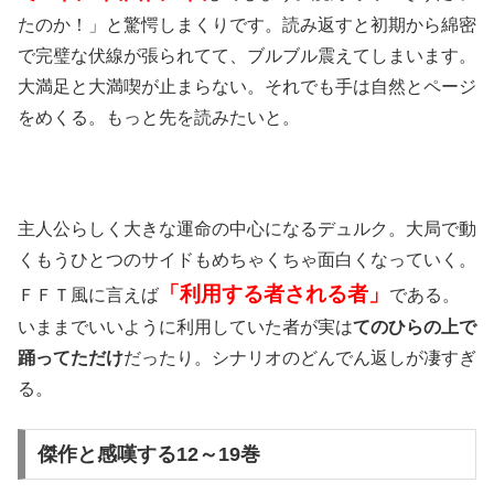
たのか！」と驚愕しまくりです。読み返すと初期から綿密
で完璧な伏線が張られてて、ブルブル震えてしまいます。
大満足と大満喫が止まらない。それでも手は自然とページ
をめくる。もっと先を読みたいと。
主人公らしく大きな運命の中心になるデュルク。大局で動
くもうひとつのサイドもめちゃくちゃ面白くなっていく。
「利用する者される者」
ＦＦＴ風に言えば
である。
いままでいいように利用していた者が実は
てのひらの上で
踊ってただけ
だったり。シナリオのどんでん返しが凄すぎ
る。
傑作と感嘆する12～19巻