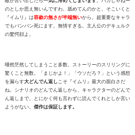
敵が言い出したら
一気に冷めてしまいます
。バカじゃねー
のとしか思え無いんですわ。舐めてんのかと。そこいくと
『イムリ』は
容赦の無さが半端無い
から。超重要なキャラ
でもバンバン死にます。無情すぎる。主人公のデキュルク
の驚愕顔よ。
唖然茫然してしまうこと多数。ストーリーのスリリングに
驚くこと無数。「まじかよ！」「ウソだろ？」という感想
を漏らす
大どんでん返し
こそ『イムリ』最大の面白さだ
ね。シナリオのどんでん返しから、キャラクターのどんで
ん返しまで。とにかく何も言わずに読んでくれとしか言い
ようがない。
傑作は保証します。