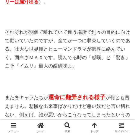
リーは脳汁出る
）。
それぞれが別個で離れていて違う場所で別々の目的に向け
て動いていたのですが、全てが一つに収束していくのであ
る。壮大な世界観とヒューマンドラマが濃厚に絡んでい
く。面白さＭＡＸです。読んでる時の「感嘆」と「驚き」
こそ『イムリ』最大の醍醐味よ。
運命に翻弄される様子
また各キャラたちが
が何とも言
えません。悲惨な出来事ばかりだけど悪い奴だと言い切れ
ない。例えば、誰が悪いからこうなってしまったというの
は描かれますけど、
そいつだけを悪人と断罪できないだけ
のバックボーン
があるのです。○○が悪い…でも原因は
メニュー
ホーム
検索
トップ
サイドバー