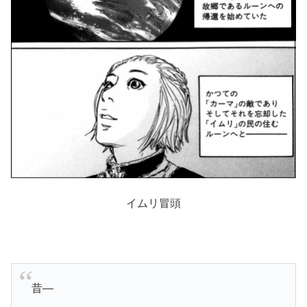
イムリ冒頭
昔―