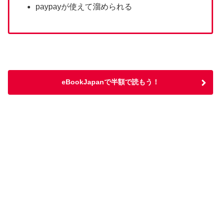
paypayが使えて溜められる
eBookJapanで半額で読もう！