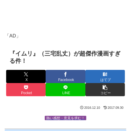
「AD」
『イムリ』（三宅乱丈）が超傑作漫画すぎ
る件！
X
Facebook
はてブ
Pocket
LINE
コピー
2016.12.10
2017.09.30
熱い感想・意見を求む！