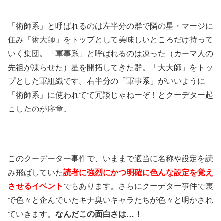
「術師系」と呼ばれるのは左半分の群で隣の星・マージに
住み「術大師」をトップとして美味しいところだけ持って
いく集団。「軍事系」と呼ばれるのは凍った（カーマ人の
先祖が凍らせた）星を開拓してきた群。「大大師」をトッ
プとした軍組織です。右半分の「軍事系」がいいように
「術師系」に使われてて冗談じゃねーぞ！とクーデター起
こしたのが序章。
このクーデーター事件で、いままで適当に名称や設定を読
み飛ばしていた
読者に強烈にかつ明確に色んな設定を覚え
させるイベント
でもあります。さらにクーデター事件で裏
で色々と企んでいたキナ臭いキャラたちが色々と明かされ
ていきます。
なんだこの面白さは…！