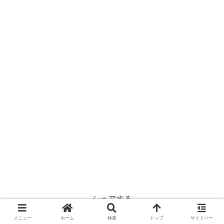
シェアする
X
Facebook
はてブ
メニュー
ホーム
検索
トップ
サイドバー