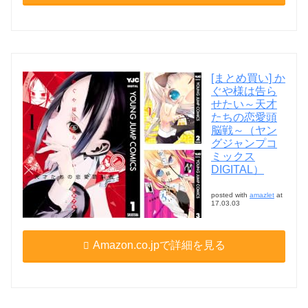
[まとめ買い] か
ぐや様は告ら
せたい～天才
たちの恋愛頭
脳戦～（ヤン
グジャンプコ
ミックス
DIGITAL）
posted with
amazlet
at
17.03.03
Amazon.co.jpで詳細を見る