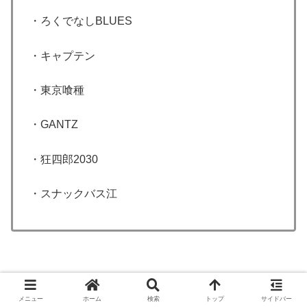
・ろくでなしBLUES
・キャプテン
・東京喰種
・GANTZ
・狂四郎2030
・スナックバス江
たくさんの新旧ヤンジャン系名作が読むことができます。
メニュー
ホーム
検索
トップ
サイドバー