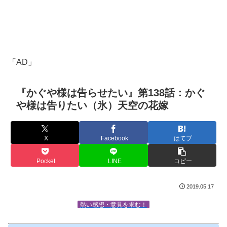
「AD」
『かぐや様は告らせたい』第138話：かぐ
や様は告りたい（氷）天空の花嫁
X
Facebook
はてブ
Pocket
LINE
コピー
2019.05.17
熱い感想・意見を求む！