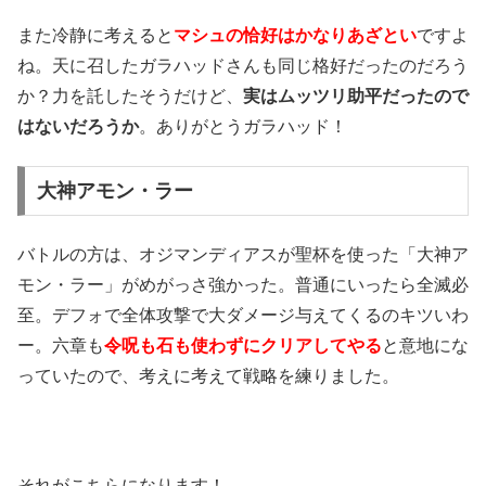
また冷静に考えると
マシュの恰好はかなりあざとい
ですよ
ね。天に召したガラハッドさんも同じ格好だったのだろう
か？力を託したそうだけど、
実はムッツリ助平だったので
はないだろうか
。ありがとうガラハッド！
大神アモン・ラー
バトルの方は、オジマンディアスが聖杯を使った「大神ア
モン・ラー」がめがっさ強かった。普通にいったら全滅必
至。デフォで全体攻撃で大ダメージ与えてくるのキツいわ
ー。六章も
令呪も石も使わずにクリアしてやる
と意地にな
っていたので、考えに考えて戦略を練りました。
それがこちらになります！