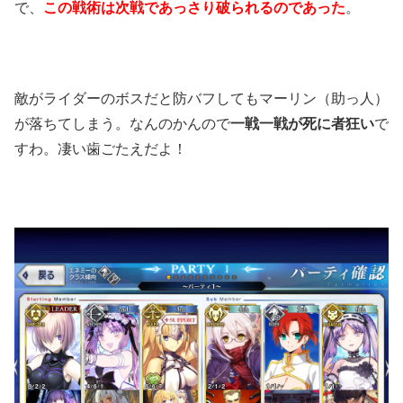
で、
この戦術は次戦であっさり破られるのであった
。
敵がライダーのボスだと防バフしてもマーリン（助っ人）
が落ちてしまう。なんのかんので
一戦一戦が死に者狂い
で
すわ。凄い歯ごたえだよ！