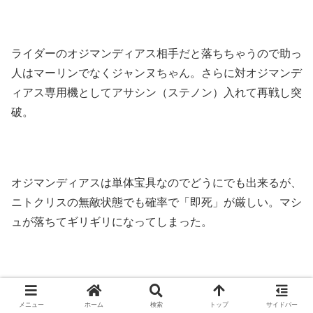
ライダーのオジマンディアス相手だと落ちちゃうので助っ
人はマーリンでなくジャンヌちゃん。さらに対オジマンデ
ィアス専用機としてアサシン（ステノン）入れて再戦し突
破。
オジマンディアスは単体宝具なのでどうにでも出来るが、
ニトクリスの無敵状態でも確率で「即死」が厳しい。マシ
ュが落ちてギリギリになってしまった。
何回全滅し
ここまで令呪も石コンも使ってないけど、
メニュー
ホーム
検索
トップ
サイドバー