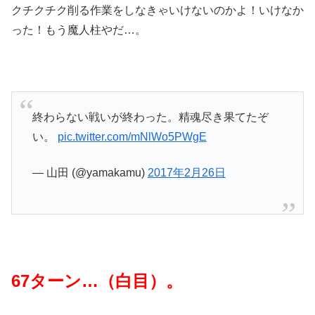
クチクチク削る作業をしなきゃいけないのかよ！いけなか
った！もう魔人柱やだ…。
終わらない戦いが終わった。精魂尽き果てたぞ
い。
pic.twitter.com/mNlWo5PWgE
— 山田 (@yamakamu)
2017年2月26日
67ターン…（白目）。