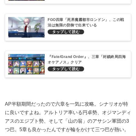
FGO四章「死界魔霧都市ロンドン」、この戦
法は無限の防御で出来ている
『Fate/Grand Order』、三章「封鎖終局四海
オケアノス」クリア
AP半額期間だったので六章を一気に攻略。シナリオが特
に良いですよね。アルトリア率いる円卓勢、オジマンディ
アスのエジプト勢、そして「山の翁」のアサシン軍団の3
つ巴。5章も良かったんですが輪をかけて三つ巴が熱い。