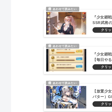
『少女廻戦
SSR武将
『少女廻戦
【毎日やる
【放置少女
バター）G