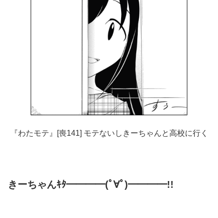
『わたモテ』[喪141] モテないしきーちゃんと高校に行く
きーちゃんｷﾀ━━━━(ﾟ∀ﾟ)━━━━!!