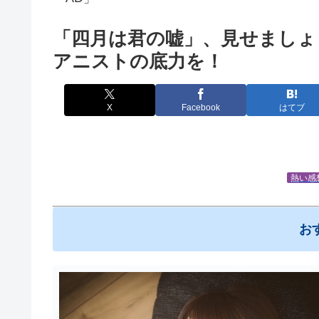
「四月は君の嘘」、見せましょ
アニストの底力を！
X
Facebook
はてブ
熱い感
お