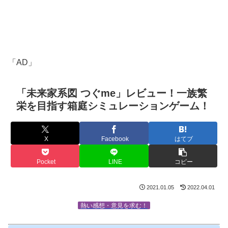
「AD」
「未来家系図 つぐme」レビュー！一族繁
栄を目指す箱庭シミュレーションゲーム！
X
Facebook
はてブ
Pocket
LINE
コピー
2021.01.05
2022.04.01
熱い感想・意見を求む！