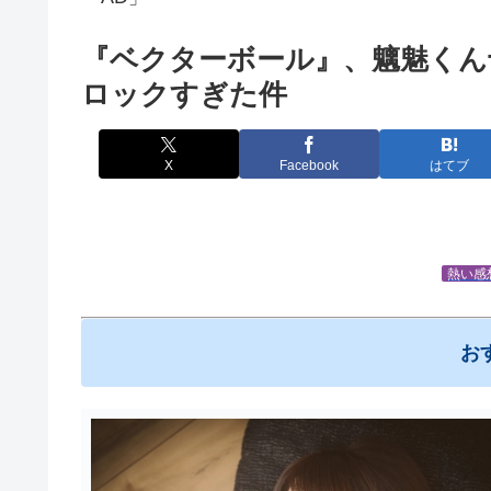
『ベクターボール』、魑魅くん
ロックすぎた件
X
Facebook
はてブ
熱い感
お