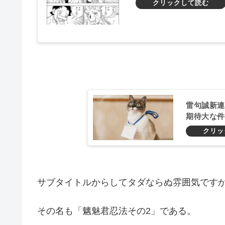
雷句誠新連
期待大な件
サブタイトルからしてタダならぬ雰囲気です
その名も「魑魅君忍法その2」である。