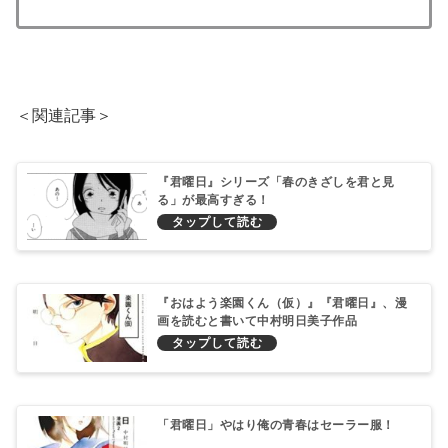
＜関連記事＞
『君曜日』シリーズ「春のきざしを君と見
る」が最高すぎる！
『おはよう楽園くん（仮）』『君曜日』、漫
画を読むと書いて中村明日美子作品
「君曜日」やはり俺の青春はセーラー服！