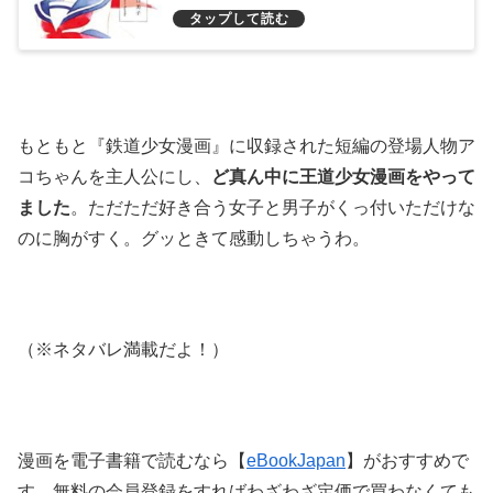
もともと『鉄道少女漫画』に収録された短編の登場人物ア
コちゃんを主人公にし、
ど真ん中に王道少女漫画をやって
ました
。ただただ好き合う女子と男子がくっ付いただけな
のに胸がすく。グッときて感動しちゃうわ。
（※ネタバレ満載だよ！）
漫画を電子書籍で読むなら【
eBookJapan
】がおすすめで
す。無料の会員登録をすればわざわざ定価で買わなくても