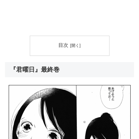
目次
『君曜日』最終巻