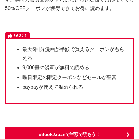
50％OFFクーポンが獲得できてお得に読めます。
最大6回分漫画が半額で買えるクーポンがもら
える
9,000冊の漫画が無料で読める
曜日限定の限定クーポンなどセールが豊富
paypayが使えて溜められる
eBookJapanで半額で読もう！