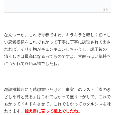
なんつーか、これぞ青春ですわ。キラキラと眩しく初々し
い恋愛模様をこれでもかって丁寧に丁寧に調理されて出さ
れれば、そりゃ胸がキュンキュンしちゃうし、読了後の
清々しさは最高になるってものですよ。甘酸っぱい気持ち
につかれて終始幸福でしたね。
雑誌掲載時にも感想書いたけど、事実上のラスト「春のき
ざしを君と見る」はこれでもかって盛り上がりで、これで
もかってドキドキさせて、これでもかってカタルシスを味
わえます。
控え目に言って極上でしたね。