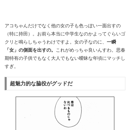
アコちゃんだけでなく他の女の子も色っぽい一面出すの
（特に持田）。お前ら本当に中学生なのかよってぐらいゴ
クリと鳴らしちゃうわけですよ。女の子なのに、
一瞬
「女」の側面を出すの。
これがめっちゃ良いんすわ。思春
期特有の子供でもなく大人でもない曖昧な年頃にマッチし
すぎ。
超魅力的な脇役がグッドだ