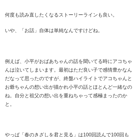
何度も読み直したくなるストーリーラインも良い。
いや、「お話」自体は単純なんですけどね。
例えば、小平がおばあちゃんの話を聞いてる時にアコちゃ
んは泣いてしまいます。最初はただ良い子で感情豊かなん
だなって思ったのですが、終盤ハイライトでアコちゃんと
お爺ちゃんの想い出が描かれ小平の話とほとんど一緒なの
ね。自分と祖父の想い出を重ねちゃって感極まったのか
と。
やっぱ「春のきざしを君と見る」は100回読んで100回も