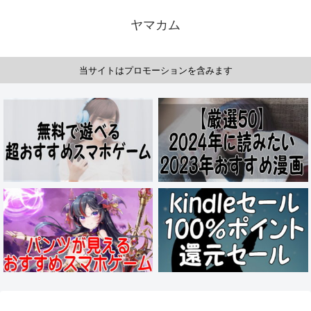
ヤマカム
当サイトはプロモーションを含みます