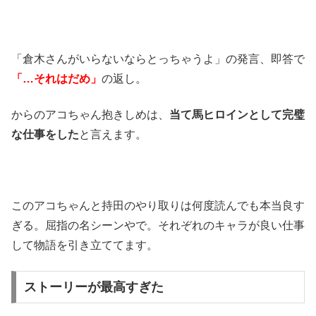
「倉木さんがいらないならとっちゃうよ」の発言、即答で
「…それはだめ」
の返し。
からのアコちゃん抱きしめは、
当て馬ヒロインとして完璧
な仕事をした
と言えます。
このアコちゃんと持田のやり取りは何度読んでも本当良す
ぎる。屈指の名シーンやで。それぞれのキャラが良い仕事
して物語を引き立ててます。
ストーリーが最高すぎた