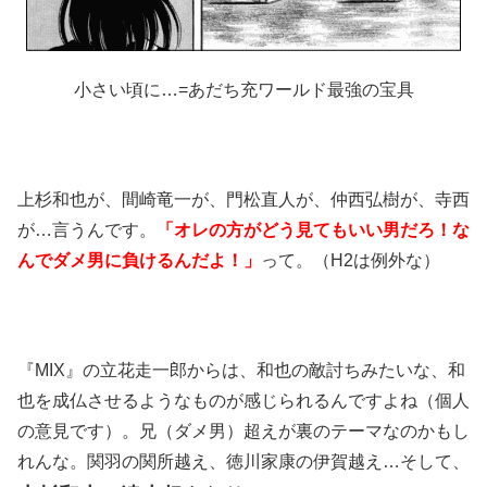
小さい頃に…=あだち充ワールド最強の宝具
上杉和也が、間崎竜一が、門松直人が、仲西弘樹が、寺西
が…言うんです。
「オレの方がどう見てもいい男だろ！な
んでダメ男に負けるんだよ！」
って。（H2は例外な）
『MIX』の立花走一郎からは、和也の敵討ちみたいな、和
也を成仏させるようなものが感じられるんですよね（個人
の意見です）。兄（ダメ男）超えが裏のテーマなのかもし
れんな。関羽の関所越え、徳川家康の伊賀越え…そして、