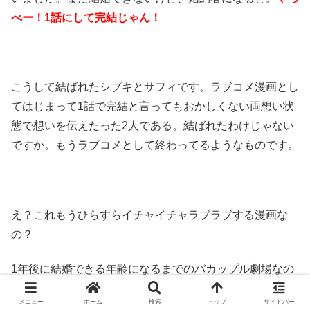
べー！1話にして完結じゃん！
こうして結ばれたシブキとサフィです。ラブコメ漫画とし
てはじまって1話で完結と言ってもおかしくない両想い状
態で想いを伝えたった2人である。結ばれたわけじゃない
ですか。もうラブコメとして終わってるようなものです。
え？これもうひらすらイチャイチャラブラブする漫画な
の？
1年後に結婚できる年齢になるまでのバカップル劇場なの
かなって思ってたら、そうは問屋が卸さない！
生き返った
メニュー
ホーム
検索
トップ
サイドバー
シブキはアンデットになってる
のでした。聖なる力を持つ