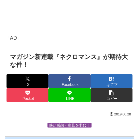
「AD」
マガジン新連載『ネクロマンス』が期待大
な件！
X
Facebook
はてブ
Pocket
LINE
コピー
2019.08.28
熱い感想・意見を求む！