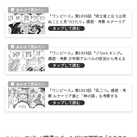
『ワンピース』第1036話〝武士道と云うは死
ぬことと見つけたり〟感想・考察 ルナーリア
族に伝わる伝説と意味深な仮面「CP-0」
『ワンピース』第1035話〝ゾロvs.キング〟
感想・考察 少年期アルベルの状況から考える
ルナーリア族
『ワンピース』第1023話〝瓜二つ〟感想・考
察 ルナーリア族と「神の国」を考察する