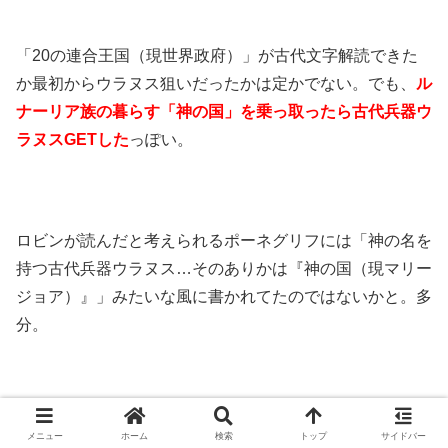
「20の連合王国（現世界政府）」が古代文字解読できた
か最初からウラヌス狙いだったかは定かでない。でも、
ル
ナーリア族の暮らす「神の国」を乗っ取ったら古代兵器ウ
ラヌスGETした
っぽい。
ロビンが読んだと考えられるポーネグリフには「神の名を
持つ古代兵器ウラヌス…そのありかは『神の国（現マリー
ジョア）』」みたいな風に書かれてたのではないかと。多
分。
メニュー
ホーム
検索
トップ
サイドバー