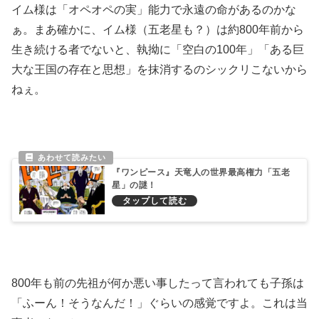
イム様は「オペオペの実」能力で永遠の命があるのかな
ぁ。まあ確かに、イム様（五老星も？）は約800年前から
生き続ける者でないと、執拗に「空白の100年」「ある巨
大な王国の存在と思想」を抹消するのシックリこないから
ねぇ。
『ワンピース』天竜人の世界最高権力「五老
星」の謎！
800年も前の先祖が何か悪い事したって言われても子孫は
「ふーん！そうなんだ！」ぐらいの感覚ですよ。これは当