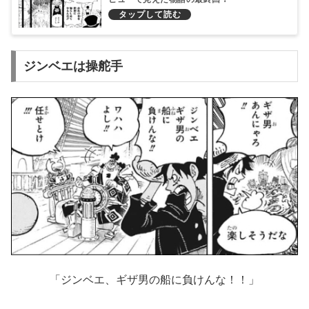
ジンベエは操舵手
「ジンベエ、ギザ男の船に負けんな！！」