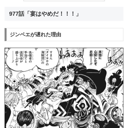
977話「宴はやめだ！！！」
ジンベエが遅れた理由