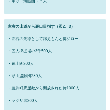
・キッド海賊団（？人）
左右の山道から裏口目指す（囮2、3）
・左右の先導として錦えもんと傅ジロー
・囚人採掘場の3千500人
・銃士隊200人
・頭山盗賊団280人
・羅刹町廊屋敷から開放された侍1000人
・ヤクザ者200人