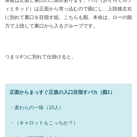
屋敷は正面と裏口の二箇所あります。バカ（おそらくルフ
ィとキッド）は正面から突っ込むので囮にし、上陸後左右
に別れて裏口を目指す組。こちらも囮。本命は、ローの能
力で上陸して裏口から入るグループです。
つまり4つに別れて仕掛けると。
正面からまっすぐ正規の入口目指すバカ（囮1）
・麦わらの一味（10人）
・（キャロットもこっちか？）