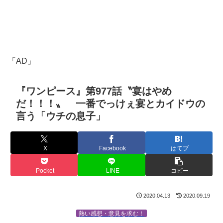
「AD」
『ワンピース』第977話〝宴はやめ
だ！！！〟 一番でっけぇ宴とカイドウの
言う「ウチの息子」
X
Facebook
はてブ
Pocket
LINE
コピー
2020.04.13
2020.09.19
熱い感想・意見を求む！