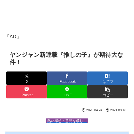
「AD」
ヤンジャン新連載『推しの子』が期待大な
件！
X
Facebook
はてブ
Pocket
LINE
コピー
2020.04.24
2021.03.18
熱い感想・意見を求む！