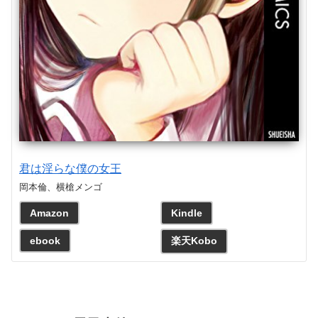
君は淫らな僕の女王
岡本倫、横槍メンゴ
Amazon
Kindle
ebook
楽天Kobo