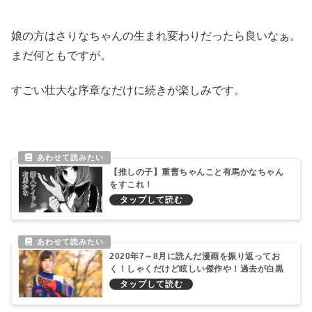
娘の方はさりなちゃんの生まれ変わりだったら良いなぁ。
まだ何ともですが。
すごい壮大な序章なだけに続きが楽しみです。
【推しの子】重曹ちゃんこと有馬かなちゃん
をすこれ！
2020年7～8月に読んだ漫画を振り返ってお
く！しゃくだけど眩しい傑作や！過去が白黒
で未来がカラーならさぁ…