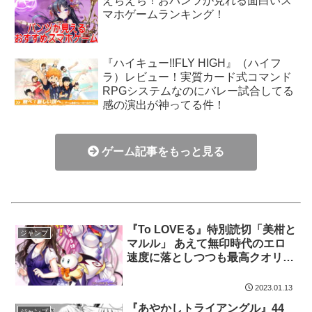
えちえち！おパンツが見れる面白いス
マホゲームランキング！
『ハイキュー!!FLY HIGH』（ハイフ
ラ）レビュー！実質カード式コマンド
RPGシステムなのにバレー試合してる
感の演出が神ってる件！
ゲーム記事をもっと見る
『To LOVEる』特別読切「美柑と
ジャンプ
マルル」 あえて無印時代のエロ
速度に落としつつも最高クオリテ
ィのえっちぃ
2023.01.13
『あやかしトライアングル』44
ジャンプ