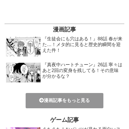
漫画記事
『生徒会にも穴はある！』88話 春が来
た…！メタ的に見ると歴史的瞬間を迎
えた件！
『真夜中ハートチューン』26話 寧々は
あと2回の変身を残してる！その意味
が分かるな？
漫画記事をもっと見る
ゲーム記事