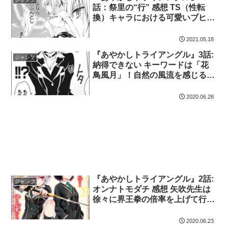
話：祭里の“行” 感想 TS（性転
換）キャラにおける可愛いブヒれ
る機微がスパークした祭里
2021.05.18
『あやかしトライアングル』3話:
ジャンプ
納得できない キーワードは「花
鳥風月」！自然の風流を感じるよ
うに可愛い女の子を堪能せよ！
2020.06.28
『あやかしトライアングル』2話:
ジャンプ
オンナトモダチ 感想 矢吹先生は
徐々に界王拳の倍率を上げて行く
気やで！
2020.06.23