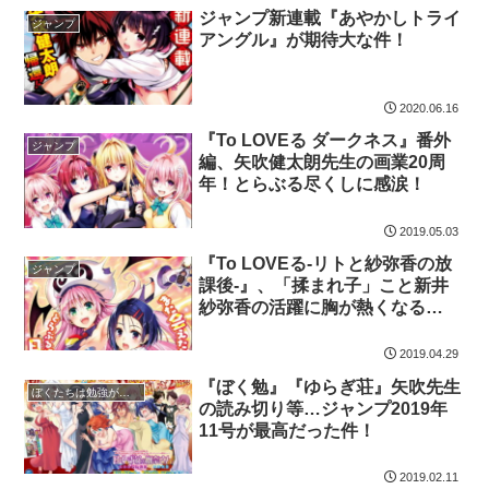
ジャンプ新連載『あやかしトライ
ジャンプ
アングル』が期待大な件！
2020.06.16
『To LOVEる ダークネス』番外
ジャンプ
編、矢吹健太朗先生の画業20周
年！とらぶる尽くしに感涙！
2019.05.03
『To LOVEる-リトと紗弥香の放
ジャンプ
課後-』、「揉まれ子」こと新井
紗弥香の活躍に胸が熱くなる
な…！
2019.04.29
『ぼく勉』『ゆらぎ荘』矢吹先生
ぼくたちは勉強ができない
の読み切り等…ジャンプ2019年
11号が最高だった件！
2019.02.11