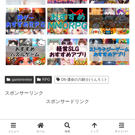
gamereview
RPG
D6-運命の六騎士(うんろく)-
スポンサーリンク
スポンサードリンク
メニュー
ホーム
検索
トップ
サイドバー