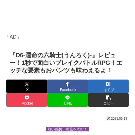
「AD」
『D6-運命の六騎士(うんろく)-』レビュ
ー！1秒で面白いブレイクバトルRPG！エ
ッチな要素もおパンツも味わえるよ！
X
Facebook
はてブ
Pocket
LINE
コピー
2023.05.19
熱い感想・意見を求む！