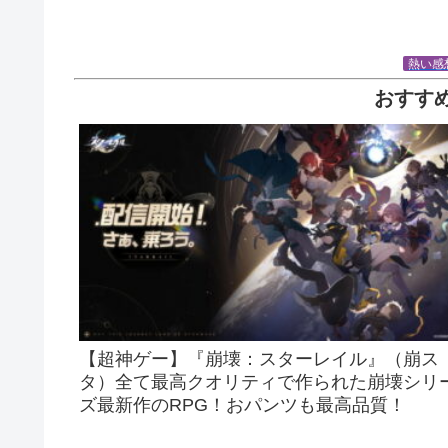
熱い感
おすす
【超神ゲー】『崩壊：スターレイル』（崩ス
タ）全て最高クオリティで作られた崩壊シリ
ズ最新作のRPG！おパンツも最高品質！