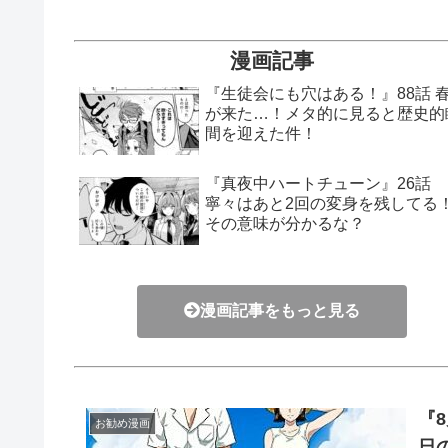
漫画記事
『生徒会にも穴はある！』88話 
が来た…！メタ的に見ると歴史的
間を迎えた件！
『真夜中ハートチューン』26話
寧々はあと2回の変身を残してる
その意味が分かるな？
漫画記事をもっと見る
『
お勧め漫画
日