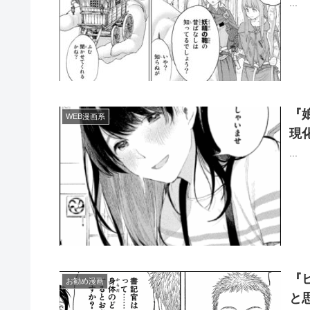
...
『
WEB漫画系
現
...
『
お勧め漫画
と