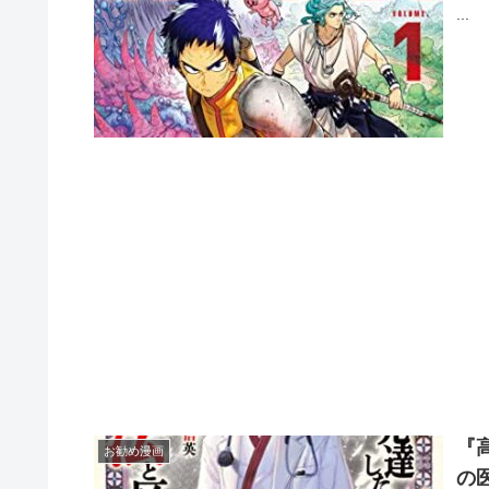
...
『
お勧め漫画
の