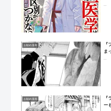
...
『
お勧め漫画
ま
...
『
お勧め漫画
ー