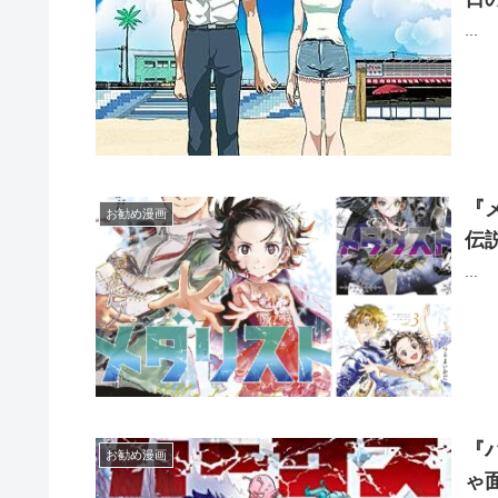
...
『
お勧め漫画
伝
...
『
お勧め漫画
ゃ