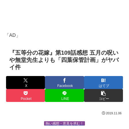
「AD」
『五等分の花嫁』第109話感想 五月の呪い
や無堂先生よりも「四葉保管計画」がヤバ
イ件
X
Facebook
はてブ
Pocket
LINE
コピー
2019.11.06
熱い感想・意見を求む！