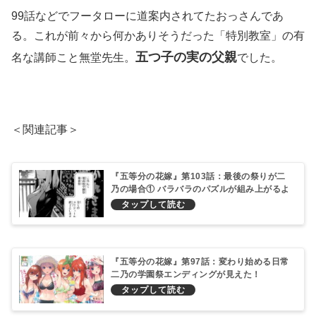
99話などでフータローに道案内されてたおっさんであ
る。これが前々から何かありそうだった「特別教室」の有
五つ子の実の父親
名な講師こと無堂先生。
でした。
＜関連記事＞
『五等分の花嫁』第103話：最後の祭りが二
乃の場合① バラバラのパズルが組み上がるよ
くできたミステリー作品みたいだ
『五等分の花嫁』第97話：変わり始める日常
二乃の学園祭エンディングが見えた！