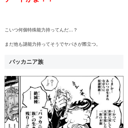
こいつ何個特殊能力持ってんだ…？
まだ他も謎能力持ってそうでヤバさが際立つ。
バッカニア族