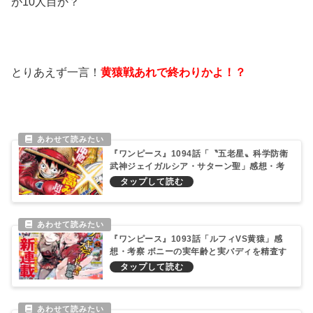
が10人目か？
とりあえず一言！
黄猿戦あれで終わりかよ！？
『ワンピース』1094話「〝五老星〟科学防衛
武神ジェイガルシア・サターン聖」感想・考
察 「悪魔（サタン）」の根底がありそう
『ワンピース』1093話「ルフィVS黄猿」感
想・考察 ボニーの実年齢と実バディを精査す
る記事！