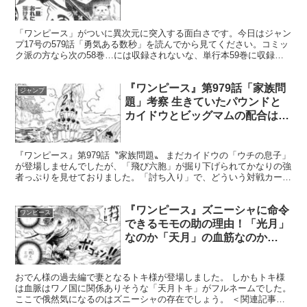
「ワンピース」がついに異次元に突入する面白さです。今日はジャン
プ17号の579話「勇気ある数秒」を読んでから見てください。コミッ
ク派の方なら次の58巻…には収録されないな、単行本59巻に収録さ
れると思うので、読んでから。いつ発売されるかは知...
『ワンピース』第979話「家族問
ジャンプ
題」考察 生きていたパウンドと
カイドウとビッグマムの配合は可
能か！？
『ワンピース』第979話〝家族問題〟 まだカイドウの「ウチの息子」
が登場しませんでしたが、「飛び六胞」が掘り下げられてかなりの強
者っぷりを見せておりました。「討ち入り」で、どういう対戦カード
になるのかも楽しみですね。 ＜関連記事＞ 第979...
『ワンピース』ズニーシャに命令
ワンピース
できるモモの助の理由！「光月」
なのか「天月」の血筋なのか…
おでん様の過去編で妻となるトキ様が登場しました。 しかもトキ様
は血脈はワノ国に関係ありそうな「天月トキ」がフルネームでした。
ここで俄然気になるのはズニーシャの存在でしょう。 ＜関連記事＞