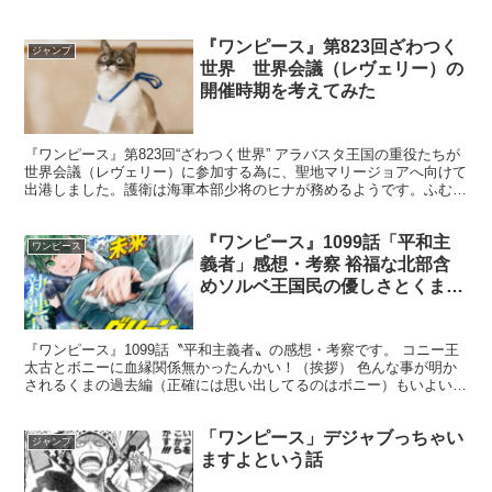
『ワンピース』第823回ざわつく
ジャンプ
世界 世界会議（レヴェリー）の
開催時期を考えてみた
『ワンピース』第823回“ざわつく世界” アラバスタ王国の重役たちが
世界会議（レヴェリー）に参加する為に、聖地マリージョアへ向けて
出港しました。護衛は海軍本部少将のヒナが務めるようです。ふむ。
2年経過してもヒナの可愛さは相変わらずなので個人...
『ワンピース』1099話「平和主
ワンピース
義者」感想・考察 裕福な北部含
めソルベ王国民の優しさとくまの
七武海加盟はエースが蹴った枠
説！
『ワンピース』1099話〝平和主義者〟の感想・考察です。 コニー王
太古とボニーに血縁関係無かったんかい！（挨拶） 色んな事が明か
されるくまの過去編（正確には思い出してるのはボニー）もいよいよ
佳境を迎えてるのかな。五老星サターン聖も動き出して...
「ワンピース」デジャブっちゃい
ジャンプ
ますよという話