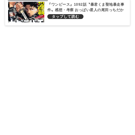
『ワンピース』1092話〝暴君くま聖地暴走事
件〟感想・考察 おっぱい星人の尾田っちだか
らこそ、お胸紳士はボニーの実年齢を掘り下
げる！